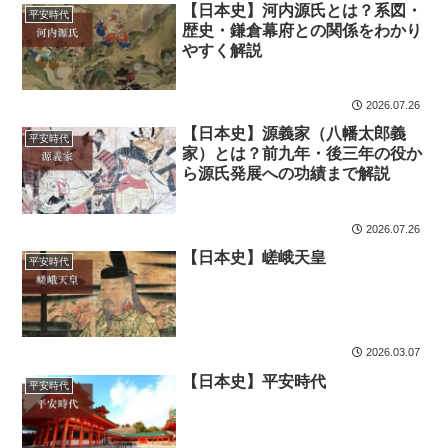
【日本史】河内源氏とは？系図・
平安時代
歴史・鎌倉幕府との関係をわかり
やすく解説
2026.07.26
【日本史】源義家（八幡太郎義
平安時代
家）とは？前九年・後三年の役か
ら源氏発展への功績まで解説
2026.07.26
【日本史】嵯峨天皇
平安時代
2026.03.07
【日本史】平安時代
平安時代