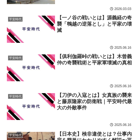
2026.03.03
【一ノ谷の戦いとは】源義経の奇
平安時代
襲「鵯越の逆落とし」と平家の壊
滅
2025.06.16
【俱利伽羅峠の戦いとは】木曾義
平安時代
仲の奇襲戦術と平家軍壊滅の真相
2025.06.16
【刀伊の入寇とは】女真族の襲来
平安時代
と藤原隆家の防衛戦｜平安時代最
大の外敵事件
2025.06.16
【日本史】検非違使とは？仕事内
平安時代