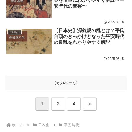
容を簡単にわかりやすく解説〜平
安時代の警察〜
2025.06.16
【日本史】源義親の乱とは？平氏
平安時代
台頭のきっかけとなった平安時代
の反乱をわかりやすく解説
2025.06.15
次のページ
次
1
2
4
へ
ホーム
日本史
平安時代