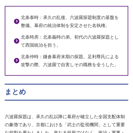
北条泰時：承久の乱後、六波羅探題制度の基盤を
整備。幕府の統治体制を安定させた名執権。
北条時房：北条義時の弟。初代の六波羅探題とし
て西国統治を担う。
北条仲時：鎌倉幕府末期の探題。足利尊氏による
攻撃の際、六波羅で自害しその職務を全うした。
まとめ
六波羅探題は、承久の乱以降に幕府が確立した全国支配体制
の象徴であり、京都における「武士の監視機関」として重要
な役割を果たしました。単なる役所ではなく、政治・軍事・