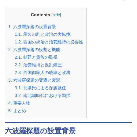
Contents
[
hide
]
1.
六波羅探題の設置背景
1.1.
承久の乱と政治の大転換
1.2.
西国の統治と治安維持の必要性
2.
六波羅探題の役割と機能
2.1.
朝廷と貴族の監視
2.2.
治安維持と反乱鎮圧
2.3.
西国御家人の統率と政務
3.
六波羅探題の変遷と衰退
3.1.
北条氏による探題就任
3.2.
南北朝時代における動揺
4.
重要人物
5.
まとめ
六波羅探題の設置背景