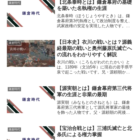
【北条泰時とは】鎌倉幕府の基礎
鎌倉時代
を築いた名執権の生涯
北条泰時（ほうじょうやすとき）は、鎌
倉幕府第3代執権として政治制度を整え、
武家政権の安定を実現した人物です。
「御成敗式目（ごせいばいしきもく）」
を制定したことでも知られ、武士社会の
法的基盤を築いた名執権と称えられてい
【日本史】衣川の戦いとは？源義
鎌倉時代
ます。本記事では、北条泰...
経最期の戦いと奥州藤原氏滅亡へ
の流れをわかりやすく解説
衣川の戦い（ころもがわのたたかい）と
は、1189年（文治5年）に現在の岩手県平
泉で起こった戦いです。兄・源頼朝から
追われた源義経が、奥州藤原氏の当主・
藤原泰衡の軍勢に攻められ、最期を迎え
ました。この戦いは源義経の生涯を締め
【源実朝とは】鎌倉幕府第三代将
鎌倉時代
くくる出来事である...
軍の生涯と非業の最期
源実朝（みなもとのさねとも）は、鎌倉
幕府第三代将軍として源氏将軍家の最後
を飾った人物です。父・源頼朝の死後、
若くして将軍に就いた実朝は、政治より
も和歌を愛し、文人としての才覚を発揮
しました。この記事では、源実朝につい
【宝治合戦とは】三浦氏滅亡と北
鎌倉時代
て解説します。 源実朝の...
条氏による権力掌握