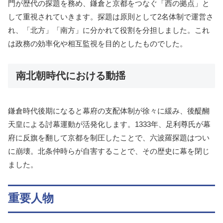
門が歴代の探題を務め、鎌倉と京都をつなぐ「西の拠点」と
して重視されていきます。探題は原則として2名体制で運営さ
れ、「北方」「南方」に分かれて役割を分担しました。これ
は政務の効率化や相互監視を目的としたものでした。
南北朝時代における動揺
鎌倉時代後期になると幕府の支配体制が徐々に緩み、後醍醐
天皇による討幕運動が活発化します。1333年、足利尊氏が幕
府に反旗を翻して京都を制圧したことで、六波羅探題はつい
に崩壊。北条仲時らが自害することで、その歴史に幕を閉じ
ました。
重要人物