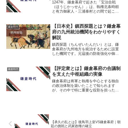
1247年、鎌倉幕府で起きた「宝治合戦
（ほうじかっせん）」は、執権北条時頼
と有力御家人・三浦泰村との間で起こっ
た深刻な対立から生じた内乱です。この
戦いにより、源頼朝以来の名門であった
三浦氏は滅亡し、北条氏は幕府における
【日本史】鎮西探題とは？鎌倉幕
鎌倉時代
絶対的な地位を確立しま...
府の九州統治機関をわかりやすく
解説
鎮西探題（ちんぜいたんだい）とは、鎌
倉幕府が九州地方を統治するために設置
した機関です。元寇後の防衛強化や御家
人の統制を目的として設置され、行政・
軍事・裁判など幅広い権限を持っていま
した。そのため、鎌倉幕府における九州
【評定衆とは】鎌倉幕府の合議制
鎌倉時代
支配の中心的な役割を担っ...
を支えた中枢組織の実像
鎌倉幕府は将軍と執権を中心とする独自
の政治体制を築いたことで知られます
が、その中で特に重要な役割を担ったの
が「評定衆（ひょうじょうしゅう）」で
す。この記事では、評定衆の設置背景、
構成、役割、そしてその歴史的意義につ
いて詳しく解説していきます...
【承久の乱とは】後鳥羽上皇VS鎌倉幕府｜朝
廷の挑戦と武家政権の確立