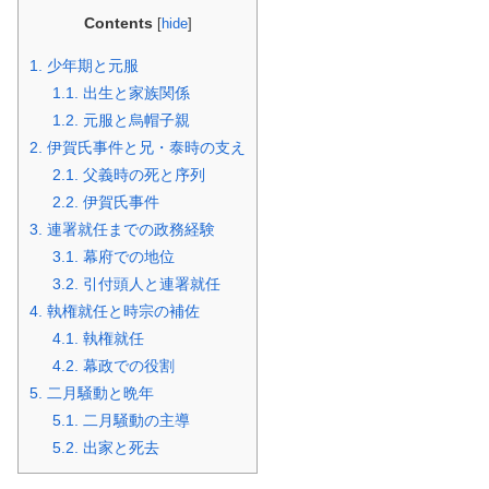
Contents
[
hide
]
1.
少年期と元服
1.1.
出生と家族関係
1.2.
元服と烏帽子親
2.
伊賀氏事件と兄・泰時の支え
2.1.
父義時の死と序列
2.2.
伊賀氏事件
3.
連署就任までの政務経験
3.1.
幕府での地位
3.2.
引付頭人と連署就任
4.
執権就任と時宗の補佐
4.1.
執権就任
4.2.
幕政での役割
5.
二月騒動と晩年
5.1.
二月騒動の主導
5.2.
出家と死去