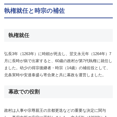
執権就任と時宗の補佐
執権就任
弘長3年（1263年）に時頼が死去し、翌文永元年（1264年）7
月に長時が病で出家すると、60歳の政村が第7代執権に就任し
ました。幼少の得宗後継者・時宗（14歳）の補佐役として、
北条実時や安達泰盛ら寄合衆と共に幕政を運営しました。
幕政での役割
政村は人事や宗尊親王の京都更迭などの重要な決定に関与