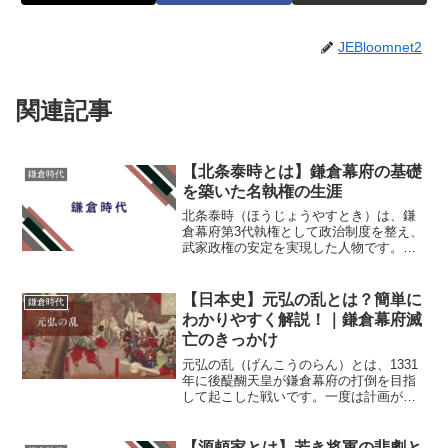
JEBloomnet2
関連記事
【北条泰時とは】鎌倉幕府の基礎
鎌倉時代
を築いた名執権の生涯
北条泰時（ほうじょうやすとき）は、鎌
倉幕府第3代執権として政治制度を整え、
武家政権の安定を実現した人物です。
「御成敗式目（ごせいばいしきもく）」
を制定したことでも知られ、武士社会の
法的基盤を築いた名執権と称えられてい
【日本史】元弘の乱とは？簡単に
鎌倉時代
ます。本記事では、北条泰...
わかりやすく解説！｜鎌倉幕府滅
亡のきっかけ
元弘の乱（げんこうのらん）とは、1331
年に後醍醐天皇が鎌倉幕府の打倒を目指
して起こした戦いです。一度は計画が失
敗し、後醍醐天皇は隠岐へ流されました
が、楠木正成や足利尊氏、新田義貞らの
活躍によって1333年に鎌倉幕府は滅亡し
【源頼家とは】若き将軍の悲劇と