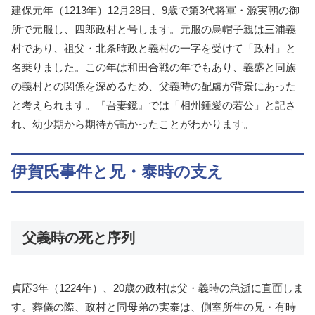
建保元年（1213年）12月28日、9歳で第3代将軍・源実朝の御
所で元服し、四郎政村と号します。元服の烏帽子親は三浦義
村であり、祖父・北条時政と義村の一字を受けて「政村」と
名乗りました。この年は和田合戦の年でもあり、義盛と同族
の義村との関係を深めるため、父義時の配慮が背景にあった
と考えられます。『吾妻鏡』では「相州鍾愛の若公」と記さ
れ、幼少期から期待が高かったことがわかります。
伊賀氏事件と兄・泰時の支え
父義時の死と序列
貞応3年（1224年）、20歳の政村は父・義時の急逝に直面しま
す。葬儀の際、政村と同母弟の実泰は、側室所生の兄・有時