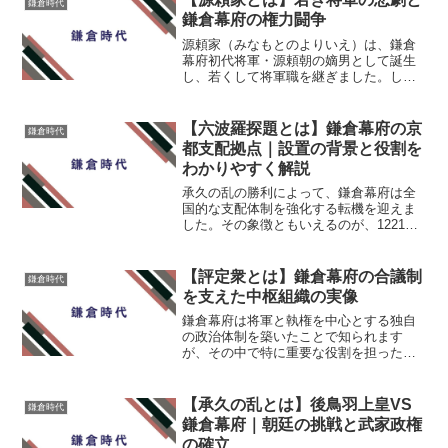
鎌倉時代
ました。 この戦...
鎌倉幕府の権力闘争
源頼家（みなもとのよりいえ）は、鎌倉
幕府初代将軍・源頼朝の嫡男として誕生
し、若くして将軍職を継ぎました。しか
し、父の死後、幕府内での実権は北条氏
に握られていき、最終的には将軍職を追
われ、伊豆で非業の死を遂げます。源頼
【六波羅探題とは】鎌倉幕府の京
鎌倉時代
家の短く波乱に満ちた生涯...
都支配拠点｜設置の背景と役割を
わかりやすく解説
承久の乱の勝利によって、鎌倉幕府は全
国的な支配体制を強化する転機を迎えま
した。その象徴ともいえるのが、1221年
に京都に設置された「六波羅探題（ろく
はらたんだい）」です。この機関は、朝
廷や西国の監視を目的とし、約150年にわ
【評定衆とは】鎌倉幕府の合議制
鎌倉時代
たって幕府の西の...
を支えた中枢組織の実像
鎌倉幕府は将軍と執権を中心とする独自
の政治体制を築いたことで知られます
が、その中で特に重要な役割を担ったの
が「評定衆（ひょうじょうしゅう）」で
す。この記事では、評定衆の設置背景、
構成、役割、そしてその歴史的意義につ
【承久の乱とは】後鳥羽上皇VS
鎌倉時代
いて詳しく解説していきます...
鎌倉幕府｜朝廷の挑戦と武家政権
の確立