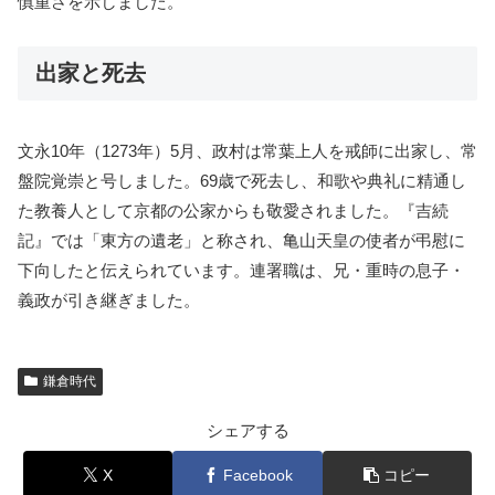
慎重さを示しました。
出家と死去
文永10年（1273年）5月、政村は常葉上人を戒師に出家し、常
盤院覚崇と号しました。69歳で死去し、和歌や典礼に精通し
た教養人として京都の公家からも敬愛されました。『吉続
記』では「東方の遺老」と称され、亀山天皇の使者が弔慰に
下向したと伝えられています。連署職は、兄・重時の息子・
義政が引き継ぎました。
鎌倉時代
シェアする
X
Facebook
コピー