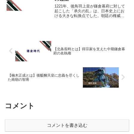
1221年、後鳥羽上皇が鎌倉幕府に対して
起こした「承久の乱」は、日本史上にお
ける大きな転換点でした。朝廷の権威を
背景に討幕を試みた上皇に対し、北条義
時を中心とする幕府は冷静に対応し、圧
倒的な勝利を収めます。今回は、承久の
乱の背景から経過、そ...
【北条長時とは】得宗家を支えた中期鎌倉幕
府の名執権
【楠木正成とは】後醍醐天皇に忠義を尽くし
た南朝の智将
コメント
コメントを書き込む