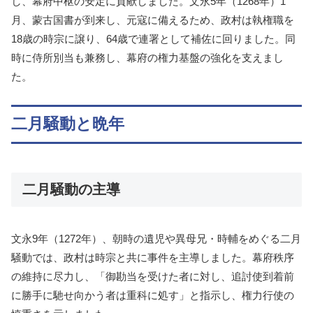
し、幕府中枢の安定に貢献しました。文永5年（1268年）1
月、蒙古国書が到来し、元寇に備えるため、政村は執権職を
18歳の時宗に譲り、64歳で連署として補佐に回りました。同
時に侍所別当も兼務し、幕府の権力基盤の強化を支えまし
た。
二月騒動と晩年
二月騒動の主導
文永9年（1272年）、朝時の遺児や異母兄・時輔をめぐる二月
騒動では、政村は時宗と共に事件を主導しました。幕府秩序
の維持に尽力し、「御勘当を受けた者に対し、追討使到着前
に勝手に馳せ向かう者は重科に処す」と指示し、権力行使の