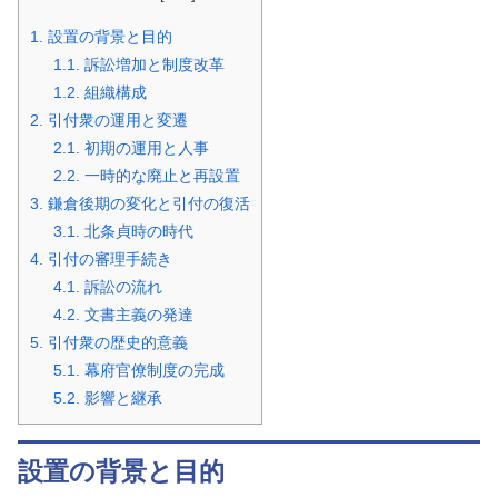
1.
設置の背景と目的
1.1.
訴訟増加と制度改革
1.2.
組織構成
2.
引付衆の運用と変遷
2.1.
初期の運用と人事
2.2.
一時的な廃止と再設置
3.
鎌倉後期の変化と引付の復活
3.1.
北条貞時の時代
4.
引付の審理手続き
4.1.
訴訟の流れ
4.2.
文書主義の発達
5.
引付衆の歴史的意義
5.1.
幕府官僚制度の完成
5.2.
影響と継承
設置の背景と目的