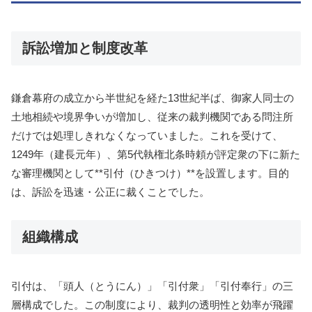
訴訟増加と制度改革
鎌倉幕府の成立から半世紀を経た13世紀半ば、御家人同士の
土地相続や境界争いが増加し、従来の裁判機関である問注所
だけでは処理しきれなくなっていました。これを受けて、
1249年（建長元年）、第5代執権北条時頼が評定衆の下に新た
な審理機関として**引付（ひきつけ）**を設置します。目的
は、訴訟を迅速・公正に裁くことでした。
組織構成
引付は、「頭人（とうにん）」「引付衆」「引付奉行」の三
層構成でした。この制度により、裁判の透明性と効率が飛躍