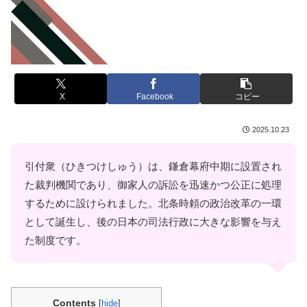
X
Facebook
コピー
2025.10.23
引付衆（ひきつけしゅう）は、鎌倉幕府中期に設置され
た裁判機関であり、御家人の訴訟を迅速かつ公正に処理
するために設けられました。北条時頼の政治改革の一環
として誕生し、後の日本の司法行政に大きな影響を与え
た制度です。
Contents
[
hide
]