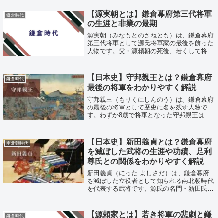
【源実朝とは】鎌倉幕府第三代将軍
鎌倉時代
の生涯と非業の最期
源実朝（みなもとのさねとも）は、鎌倉幕府
第三代将軍として源氏将軍家の最後を飾った
人物です。父・源頼朝の死後、若くして将軍
に就いた実朝は、政治よりも和歌を愛し、文
人としての才覚を発揮しました。この記事で
は、源実朝について解説します。 源実朝
【日本史】守邦親王とは？鎌倉幕府
鎌倉時代
の...
最後の将軍をわかりやすく解説
守邦親王（もりくにしんのう）は、鎌倉幕府
の最後の将軍として歴史に名を残す人物で
す。わずか8歳で将軍となった守邦親王は、
北条氏が実権を握る中で形式的な存在として
在任し、元弘の乱で鎌倉幕府が滅亡したとき
そのまま歴史の表舞台から姿を消しました。
【日本史】新田義貞とは？鎌倉幕府
南北朝時代
こ...
を滅ぼした武将の生涯や功績、足利
尊氏との関係をわかりやすく解説
新田義貞（にった よしさだ）は、鎌倉幕府
を滅ぼした立役者として知られる南北朝時代
を代表する武将です。源氏の名門・新田氏の
当主として後醍醐天皇の倒幕運動に加わり、
1333年には鎌倉へ攻め込んで約150年続いた
鎌倉幕府を滅亡へ導きました。その後...
【源頼家とは】若き将軍の悲劇と鎌
鎌倉時代