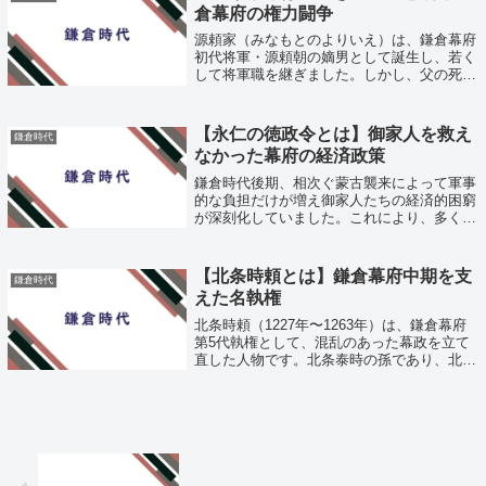
倉幕府の権力闘争
源頼家（みなもとのよりいえ）は、鎌倉幕府
初代将軍・源頼朝の嫡男として誕生し、若く
して将軍職を継ぎました。しかし、父の死
後、幕府内での実権は北条氏に握られてい
き、最終的には将軍職を追われ、伊豆で非業
の死を遂げます。源頼家の短く波乱に満ちた
【永仁の徳政令とは】御家人を救え
鎌倉時代
生涯...
なかった幕府の経済政策
鎌倉時代後期、相次ぐ蒙古襲来によって軍事
的な負担だけが増え御家人たちの経済的困窮
が深刻化していました。これにより、多くの
御家人が土地を手放し、質屋や高利貸しから
の借金に頼る生活を強いられていました。こ
うした状況に対して、鎌倉幕府は1297年...
【北条時頼とは】鎌倉幕府中期を支
鎌倉時代
えた名執権
北条時頼（1227年〜1263年）は、鎌倉幕府
第5代執権として、混乱のあった幕政を立て
直した人物です。北条泰時の孫であり、北条
経時の弟として生まれました。若くして執権
に就き、質素倹約と公正な政治を重んじたこ
とで知られ、後世には理想的な為政者...