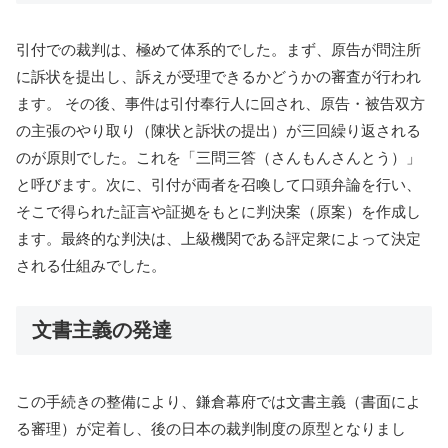
引付での裁判は、極めて体系的でした。まず、原告が問注所
に訴状を提出し、訴えが受理できるかどうかの審査が行われ
ます。 その後、事件は引付奉行人に回され、原告・被告双方
の主張のやり取り（陳状と訴状の提出）が三回繰り返される
のが原則でした。これを「三問三答（さんもんさんとう）」
と呼びます。次に、引付が両者を召喚して口頭弁論を行い、
そこで得られた証言や証拠をもとに判決案（原案）を作成し
ます。最終的な判決は、上級機関である評定衆によって決定
される仕組みでした。
文書主義の発達
この手続きの整備により、鎌倉幕府では文書主義（書面によ
る審理）が定着し、後の日本の裁判制度の原型となりまし