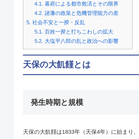
4.1.
幕府による都市救済とその限界
4.2.
諸藩の政策と危機管理能力の差
5.
社会不安と一揆・反乱
5.1.
百姓一揆と打ちこわしの拡大
5.2.
大塩平八郎の乱と政治への影響
天保の大飢饉とは
発生時期と規模
天保の大飢饉は1833年（天保4年）に始まり、1