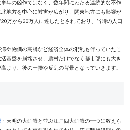
は単年の凶作ではなく、数年間にわたる連続的な不作
東北地方を中心に被害が広がり、関東地方にも影響が
20万から30万人に達したとされており、当時の人口
停滞や物価の高騰など経済全体の混乱も伴っていたこ
生活基盤を崩壊させ、農村だけでなく都市部にも大き
が高まり、後の一揆や反乱の背景となっていきます。
饉
・天明の大飢饉と並ぶ江戸四大飢饉の一つに数えら