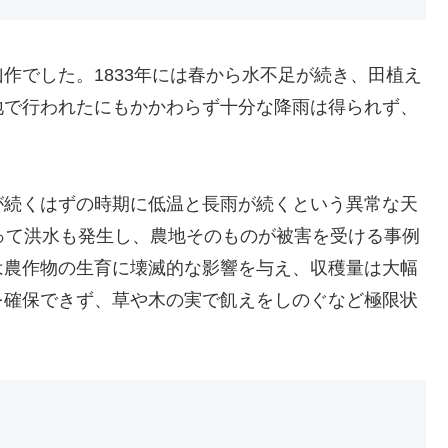
作でした。1833年には春から水不足が続き、田植え
地で行われたにもかかわらず十分な降雨は得られず、
が続くはずの時期に低温と長雨が続くという異常な天
って洪水も発生し、農地そのものが被害を受ける事例
は農作物の生育に壊滅的な影響を与え、収穫量は大幅
を確保できず、草や木の実で飢えをしのぐなど極限状