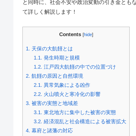
と同時に、社会不安や政治変動の引き金とも
て詳しく解説します！
Contents
[
hide
]
1.
天保の大飢饉とは
1.1.
発生時期と規模
1.2.
江戸四大飢饉の中での位置づけ
2.
飢饉の原因と自然環境
2.1.
異常気象による凶作
2.2.
火山噴火と寒冷化の影響
3.
被害の実態と地域差
3.1.
東北地方に集中した被害の実態
3.2.
経済混乱と社会構造による被害拡大
4.
幕府と諸藩の対応