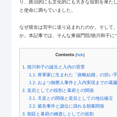
り、政治的にも文化的にも大きな役割を果た
と使命に満ちていました。
なぜ彼女は宮中に送り込まれたのか。そして
か。本記事では、そんな東福門院/徳川和子に
Contents
[
hide
]
1.
徳川和子の誕生と入内の背景
1.1.
将軍家に生まれた「政略結婚」の担い
1.2.
およつ御寮人事件と入内実現までの葛
2.
皇后としての役割と幕府との関係
2.1.
天皇との関係と皇后としての地位確立
2.2.
紫衣事件と譲位に揺れる朝幕関係
3.
朝廷と幕府の橋渡しとしての役割