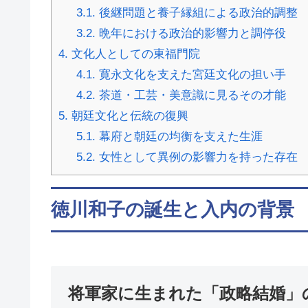
3.1.
後継問題と養子縁組による政治的調整
3.2.
晩年における政治的影響力と調停役
4.
文化人としての東福門院
4.1.
寛永文化を支えた宮廷文化の担い手
4.2.
茶道・工芸・美意識に見るその才能
5.
朝廷文化と伝統の復興
5.1.
幕府と朝廷の均衡を支えた生涯
5.2.
女性として異例の影響力を持った存在
徳川和子の誕生と入内の背景
将軍家に生まれた「政略結婚」