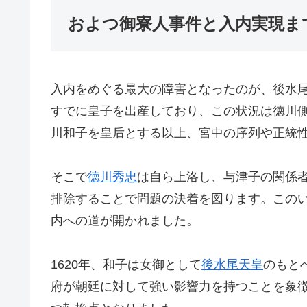
およつ御寮人事件と入内実現ま
入内をめぐる最大の障害となったのが、後水
すでに皇子を出産しており、この状況は徳川
川和子を皇后とする以上、宮中の序列や正統
そこで
徳川秀忠
は自ら上洛し、与津子の関係
排除することで問題の決着を図ります。この
内への道が開かれました。
1620年、和子は女御として
後水尾天皇
のもと
府が朝廷に対して強い影響力を持つことを象