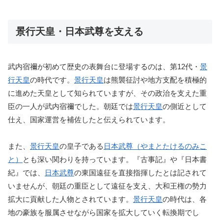
景行天皇・日本武尊を支える
武内宿禰が初めて歴史の表舞台に登場するのは、第12代・
景
行天皇
の時代です。
景行天皇
は熊襲征討や地方支配を積極的
に進めた天皇として知られていますが、その政治を支えた重
臣の一人が武内宿禰でした。朝廷では
景行天皇
の側近として
仕え、国家運営を補佐したと伝えられています。
また、
景行天皇
の皇子である
日本武尊（やまとたけるのみこ
と）
とも深い関わりを持っています。『古事記』や『日本書
紀』では、
日本武尊
の東国遠征を直接指揮したとは記されて
いませんが、朝廷の重臣として遠征を支え、大和王権の勢力
拡大に貢献した人物とされています。
景行天皇
の時代は、各
地の豪族を服属させながら国家を拡大していく転換期でし