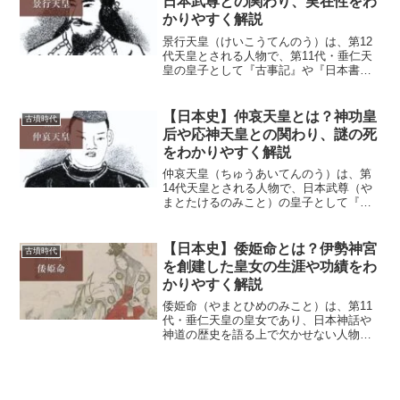
日本武尊との関わり、実在性をわ
かりやすく解説
景行天皇（けいこうてんのう）は、第12
代天皇とされる人物で、第11代・垂仁天
皇の皇子として『古事記』や『日本書
紀』に登場します。長い治世の中で九州
や東国への勢力拡大が進められたとさ
れ、大和王権の発展に大きく関わった天
【日本史】仲哀天皇とは？神功皇
古墳時代
皇です。また、英雄として...
后や応神天皇との関わり、謎の死
をわかりやすく解説
仲哀天皇（ちゅうあいてんのう）は、第
14代天皇とされる人物で、日本武尊（や
まとたけるのみこと）の皇子として『古
事記』や『日本書紀』に登場します。第
13代・成務天皇の後を継いで即位し、皇
后・神功皇后（じんぐうこうごう）とと
【日本史】倭姫命とは？伊勢神宮
古墳時代
もに熊襲征討へ向かっ...
を創建した皇女の生涯や功績をわ
かりやすく解説
倭姫命（やまとひめのみこと）は、第11
代・垂仁天皇の皇女であり、日本神話や
神道の歴史を語る上で欠かせない人物で
す。 『古事記』や『日本書紀』では、天
照大神を永く祀る聖地を探すため各地を
巡り、現在の伊勢神宮内宮の地を定めた
と伝えられています。...