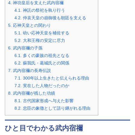
4.
神功皇后を支えた武内宿禰
4.1.
神託の祭祀を執り行う
4.2.
仲哀天皇の崩御後も朝廷を支える
5.
応神天皇との関わり
5.1.
幼い応神天皇を補佐する
5.2.
大和王権の安定に尽力
6.
武内宿禰の子孫
6.1.
多くの豪族の祖先となる
6.2.
蘇我氏・葛城氏との関係
7.
武内宿禰の長寿伝説
7.1.
300年以上生きたと伝えられる理由
7.2.
実在した人物だったのか
8.
武内宿禰が残した功績
8.1.
古代国家形成へ与えた影響
8.2.
忠臣の象徴として語り継がれる理由
ひと目でわかる武内宿禰