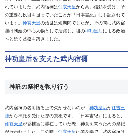
れていました。武内宿禰は
仲哀天皇
から高い信頼を受け、そ
の重要な役目を担っていたことが『日本書紀』にも記されて
います。
仲哀天皇
の治世は短期間でしたが、その間に武内宿
禰は朝廷の中心人物として活躍し、後の
神功皇后
による政治
へと続く基盤を築きました。
神功皇后を支えた武内宿禰
神託の祭祀を執り行う
武内宿禰の名を語る上で欠かせないのが、
神功皇后
が
住吉三
神
から神託を受けた際の祭祀です。『日本書紀』によると、
仲哀天皇
が香椎宮に滞在していた際、神意を問うための祭祀
が行われました。この時、
仲哀天皇
は琴を奏で、武内宿禰は