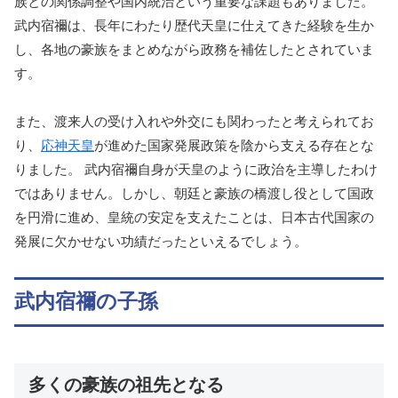
族との関係調整や国内統治という重要な課題もありました。
武内宿禰は、長年にわたり歴代天皇に仕えてきた経験を生か
し、各地の豪族をまとめながら政務を補佐したとされていま
す。
また、渡来人の受け入れや外交にも関わったと考えられてお
り、
応神天皇
が進めた国家発展政策を陰から支える存在とな
りました。 武内宿禰自身が天皇のように政治を主導したわけ
ではありません。しかし、朝廷と豪族の橋渡し役として国政
を円滑に進め、皇統の安定を支えたことは、日本古代国家の
発展に欠かせない功績だったといえるでしょう。
武内宿禰の子孫
多くの豪族の祖先となる