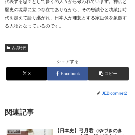
代表する忠臣として多くの人々から敬われています。神話と
歴史の境界に立つ存在でありながら、その忠誠心と功績は時
代を超えて語り継がれ、日本人が理想とする家臣像を象徴す
る人物となっているのです。
古墳時代
シェアする
X
Facebook
コピー
JEBloomnet2
関連記事
【日本史】弓月君（ゆづきのき
古墳時代