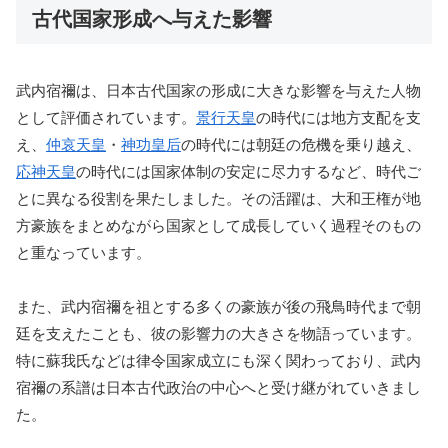
古代国家形成へ与えた影響
武内宿禰は、日本古代国家の形成に大きな影響を与えた人物
として評価されています。
景行天皇
の時代には地方支配を支
え、
仲哀天皇
・
神功皇后
の時代には朝廷の危機を乗り越え、
応神天皇
の時代には国家体制の安定に尽力するなど、時代ご
とに異なる役割を果たしました。その活躍は、大和王権が地
方豪族をまとめながら国家として成長していく過程そのもの
と重なっています。
また、武内宿禰を祖とする多くの豪族が後の飛鳥時代まで朝
廷を支えたことも、彼の影響力の大きさを物語っています。
特に蘇我氏などは律令国家成立にも深く関わっており、武内
宿禰の系譜は日本古代政治の中心へと受け継がれていきまし
た。