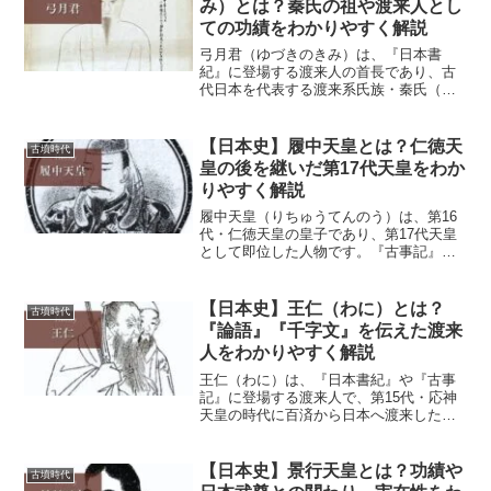
み）とは？秦氏の祖や渡来人とし
ての功績をわかりやすく解説
弓月君（ゆづきのきみ）は、『日本書
紀』に登場する渡来人の首長であり、古
代日本を代表する渡来系氏族・秦氏（は
たうじ）の祖先と伝えられる人物です。
第15代・応神天皇の時代に、多くの人々
を率いて朝鮮半島から日本へ渡来し、養
【日本史】履中天皇とは？仁徳天
古墳時代
蚕や機織りなどの優れた技...
皇の後を継いだ第17代天皇をわか
りやすく解説
履中天皇（りちゅうてんのう）は、第16
代・仁徳天皇の皇子であり、第17代天皇
として即位した人物です。『古事記』や
『日本書紀』では、皇位継承を巡る争い
を乗り越えて即位し、朝廷の安定に努め
た天皇として描かれています。履中天皇
【日本史】王仁（わに）とは？
古墳時代
の治世は、父・仁徳天...
『論語』『千字文』を伝えた渡来
人をわかりやすく解説
王仁（わに）は、『日本書紀』や『古事
記』に登場する渡来人で、第15代・応神
天皇の時代に百済から日本へ渡来した学
者として知られています。日本へ『論
語』十巻と『千字文』一巻をもたらし、
漢字や儒教の知識を伝えた人物として古
【日本史】景行天皇とは？功績や
古墳時代
くから語り継がれてきまし...