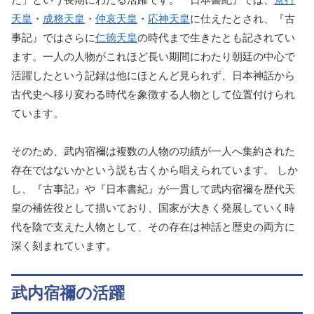
天皇
・
成務天皇
・
仲哀天皇
・
応神天皇
に仕えたとされ、『古
事記』ではさらに
仁徳天皇
の時代まで生きたとも記されてい
ます。一人の人物がこれほど長い期間にわたり朝廷の中心で
活躍したという記録は他にほとんど見られず、日本神話から
古代史へ移り変わる時代を象徴する人物として位置付けられ
ています。
そのため、武内宿禰は複数の人物の功績が一人へ集約された
存在ではないかという説も古くから唱えられています。 しか
し、『古事記』や『日本書紀』が一貫して武内宿禰を歴代天
皇の補佐役として描いており、国家が大きく発展していく時
代を陰で支えた人物として、その存在は神話と歴史の両方に
深く刻まれています。
武内宿禰の活躍