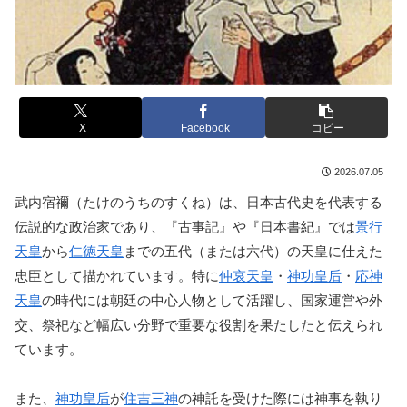
X
Facebook
コピー
2026.07.05
武内宿禰（たけのうちのすくね）は、日本古代史を代表する
伝説的な政治家であり、『古事記』や『日本書紀』では
景行
天皇
から
仁徳天皇
までの五代（または六代）の天皇に仕えた
忠臣として描かれています。特に
仲哀天皇
・
神功皇后
・
応神
天皇
の時代には朝廷の中心人物として活躍し、国家運営や外
交、祭祀など幅広い分野で重要な役割を果たしたと伝えられ
ています。
また、
神功皇后
が
住吉三神
の神託を受けた際には神事を執り