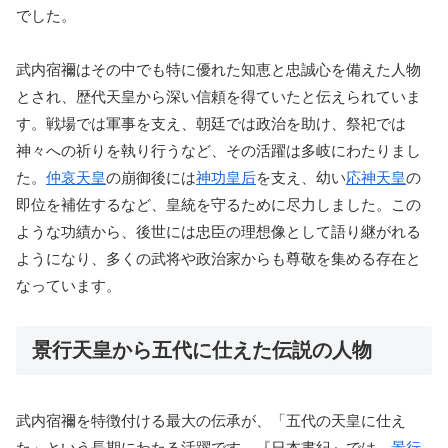
でした。
武内宿禰はその中でも特に優れた知恵と忠誠心を備えた人物
とされ、歴代天皇から深い信頼を得ていたと伝えられていま
す。戦場では軍事を支え、朝廷では政治を助け、祭祀では
神々への祈りを執り行うなど、その活躍は多岐にわたりまし
た。
仲哀天皇
の崩御後には
神功皇后
を支え、幼い
応神天皇
の
即位を補佐するなど、皇統を守るために尽力しました。この
ような功績から、後世には忠臣の理想像として語り継がれる
ようになり、多くの武将や政治家からも尊敬を集める存在と
なっています。
景行天皇から五代に仕えた伝説の人物
武内宿禰を特徴付ける最大の伝承が、「五代の天皇に仕え
た」という長期にわたる活躍です。『日本書紀』では、
景行