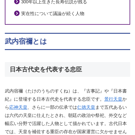
300年以上生きた長寿伝説が残る
実在性について議論が続く人物
武内宿禰とは
日本古代史を代表する忠臣
武内宿禰（たけのうちのすくね）は、『古事記』や『日本書
紀』に登場する日本古代史を代表する忠臣です。
景行天皇
か
ら
応神天皇
、さらに一部の伝承では
仁徳天皇
まで五代あるい
は六代の天皇に仕えたとされ、朝廷の政治や祭祀、外交など
幅広い分野で活躍した人物として描かれています。古代日本
では、天皇を補佐する重臣の存在が国家運営に欠かせません