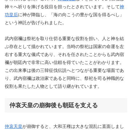
神々へ祈りを捧げる役目を担ったとされています。そして
神
功皇后
に神が降臨し、「海の向こうの豊かな国を得るべし」
という神託が告げられました。
武内宿禰は祭祀を取り仕切る重要な役割を担い、人と神を結
ぶ存在として描かれています。当時の祭祀は国家の命運を左
右する重大な儀式であり、それを任されたことからも武内宿
禰が朝廷内で非常に高い信頼を得ていたことがわかります。
この出来事は後の三韓征伐伝説へとつながる重要な場面であ
り、武内宿禰は政治家であると同時に、祭祀を司る神職的な
役割も果たした人物として語り継がれています。
仲哀天皇の崩御後も朝廷を支える
仲哀天皇
が崩御すると、大和王権は大きな混乱に直面しまし