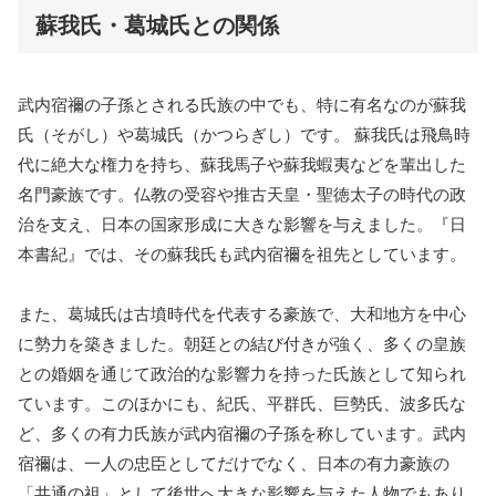
蘇我氏・葛城氏との関係
武内宿禰の子孫とされる氏族の中でも、特に有名なのが蘇我
氏（そがし）や葛城氏（かつらぎし）です。 蘇我氏は飛鳥時
代に絶大な権力を持ち、蘇我馬子や蘇我蝦夷などを輩出した
名門豪族です。仏教の受容や推古天皇・聖徳太子の時代の政
治を支え、日本の国家形成に大きな影響を与えました。『日
本書紀』では、その蘇我氏も武内宿禰を祖先としています。
また、葛城氏は古墳時代を代表する豪族で、大和地方を中心
に勢力を築きました。朝廷との結び付きが強く、多くの皇族
との婚姻を通じて政治的な影響力を持った氏族として知られ
ています。このほかにも、紀氏、平群氏、巨勢氏、波多氏な
ど、多くの有力氏族が武内宿禰の子孫を称しています。武内
宿禰は、一人の忠臣としてだけでなく、日本の有力豪族の
「共通の祖」として後世へ大きな影響を与えた人物でもあり