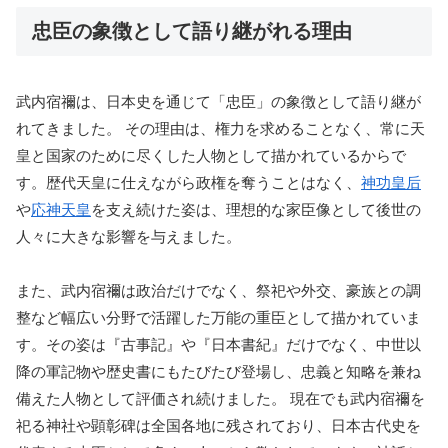
忠臣の象徴として語り継がれる理由
武内宿禰は、日本史を通じて「忠臣」の象徴として語り継が
れてきました。 その理由は、権力を求めることなく、常に天
皇と国家のために尽くした人物として描かれているからで
す。歴代天皇に仕えながら政権を奪うことはなく、
神功皇后
や
応神天皇
を支え続けた姿は、理想的な家臣像として後世の
人々に大きな影響を与えました。
また、武内宿禰は政治だけでなく、祭祀や外交、豪族との調
整など幅広い分野で活躍した万能の重臣として描かれていま
す。その姿は『古事記』や『日本書紀』だけでなく、中世以
降の軍記物や歴史書にもたびたび登場し、忠義と知略を兼ね
備えた人物として評価され続けました。 現在でも武内宿禰を
祀る神社や顕彰碑は全国各地に残されており、日本古代史を