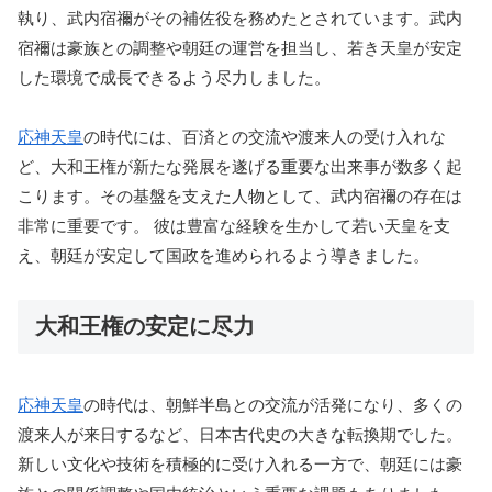
執り、武内宿禰がその補佐役を務めたとされています。武内
宿禰は豪族との調整や朝廷の運営を担当し、若き天皇が安定
した環境で成長できるよう尽力しました。
応神天皇
の時代には、百済との交流や渡来人の受け入れな
ど、大和王権が新たな発展を遂げる重要な出来事が数多く起
こります。その基盤を支えた人物として、武内宿禰の存在は
非常に重要です。 彼は豊富な経験を生かして若い天皇を支
え、朝廷が安定して国政を進められるよう導きました。
大和王権の安定に尽力
応神天皇
の時代は、朝鮮半島との交流が活発になり、多くの
渡来人が来日するなど、日本古代史の大きな転換期でした。
新しい文化や技術を積極的に受け入れる一方で、朝廷には豪