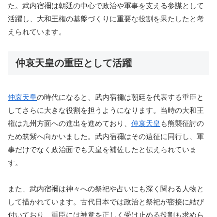
た。武内宿禰は朝廷の中心で政治や軍事を支える参謀として
活躍し、大和王権の基盤づくりに重要な役割を果たしたと考
えられています。
仲哀天皇の重臣として活躍
仲哀天皇
の時代になると、武内宿禰は朝廷を代表する重臣と
してさらに大きな役割を担うようになります。当時の大和王
権は九州方面への進出を進めており、
仲哀天皇
も熊襲征討の
ため筑紫へ向かいました。武内宿禰はその遠征に同行し、軍
事だけでなく政治面でも天皇を補佐したと伝えられていま
す。
また、武内宿禰は神々への祭祀や占いにも深く関わる人物と
して描かれています。古代日本では政治と祭祀が密接に結び
付いており、重臣には神意を正しく受け止める役割も求めら