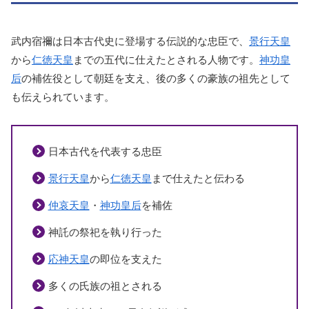
武内宿禰は日本古代史に登場する伝説的な忠臣で、
景行天皇
から
仁徳天皇
までの五代に仕えたとされる人物です。
神功皇
后
の補佐役として朝廷を支え、後の多くの豪族の祖先として
も伝えられています。
日本古代を代表する忠臣
景行天皇
から
仁徳天皇
まで仕えたと伝わる
仲哀天皇
・
神功皇后
を補佐
神託の祭祀を執り行った
応神天皇
の即位を支えた
多くの氏族の祖とされる