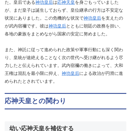
た。皇后である
神功皇后
は
応神天皇
を身ごもっていました
が、まだ皇子は誕生しておらず、皇位継承の行方は不安定な
状況にありました。この危機的な状況で
神功皇后
を支えたの
が武内宿禰です。彼は
神功皇后
とともに朝廷の政務を担い、
各地の豪族をまとめながら国家の安定に努めました。
また、神託に従って進められた政策や軍事行動にも深く関わ
り、皇統が途絶えることなく次の世代へ受け継がれるよう尽
力したと伝えられています。武内宿禰の働きによって、大和
王権は混乱を最小限に抑え、
神功皇后
による政治が円滑に進
められたとされています。
応神天皇との関わり
幼い応神天皇を補佐する