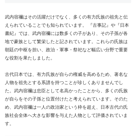
武内宿禰はその活躍だけでなく、多くの有力氏族の祖先と伝
えられていることでも知られています。 『古事記』や『日本
書紀』では、武内宿禰には数多くの子があり、その子孫が各
地で豪族として繁栄したと記されています。これらの氏族は
朝廷の中枢を担い、政治・軍事・祭祀など幅広い分野で重要
な役割を果たしました。
古代日本では、有力氏族が自らの権威を高めるため、著名な
人物を祖先とする系譜を持つことが珍しくありませんでし
た。武内宿禰は忠臣として名高かったことから、多くの氏族
が自らをその子孫と位置付けたと考えられています。そのた
め、武内宿禰は一人の政治家という枠を超え、日本古代の氏
族社会全体へ大きな影響を与えた人物として評価されていま
す。