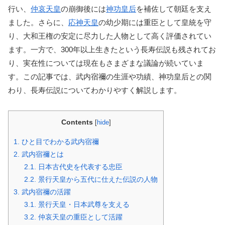
行い、
仲哀天皇
の崩御後には
神功皇后
を補佐して朝廷を支え
ました。さらに、
応神天皇
の幼少期には重臣として皇統を守
り、大和王権の安定に尽力した人物として高く評価されてい
ます。一方で、300年以上生きたという長寿伝説も残されてお
り、実在性については現在もさまざまな議論が続いていま
す。この記事では、武内宿禰の生涯や功績、神功皇后との関
わり、長寿伝説についてわかりやすく解説します。
Contents
[
hide
]
1.
ひと目でわかる武内宿禰
2.
武内宿禰とは
2.1.
日本古代史を代表する忠臣
2.2.
景行天皇から五代に仕えた伝説の人物
3.
武内宿禰の活躍
3.1.
景行天皇・日本武尊を支える
3.2.
仲哀天皇の重臣として活躍