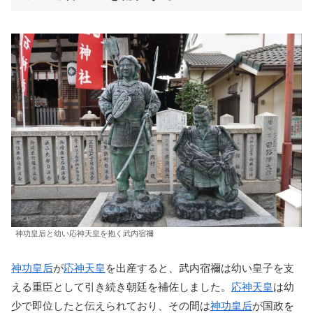
神功皇后と幼い応神天皇を抱く武内宿禰
神功皇后
が
応神天皇
を出産すると、武内宿禰は幼い皇子を支
える重臣として引き続き朝廷を補佐しました。
応神天皇
は幼
少で即位したと伝えられており、その間は
神功皇后
が国政を