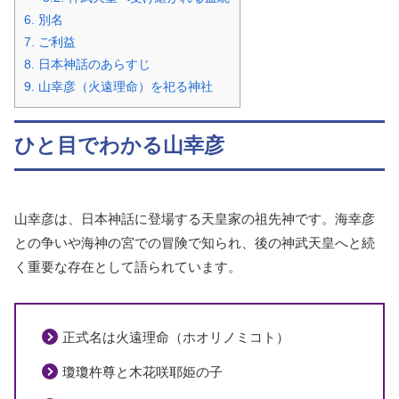
6.
別名
7.
ご利益
8.
日本神話のあらすじ
9.
山幸彦（火遠理命）を祀る神社
ひと目でわかる山幸彦
山幸彦は、日本神話に登場する天皇家の祖先神です。海幸彦
との争いや海神の宮での冒険で知られ、後の神武天皇へと続
く重要な存在として語られています。
正式名は火遠理命（ホオリノミコト）
瓊瓊杵尊と木花咲耶姫の子