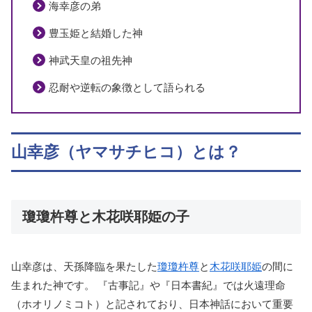
海幸彦の弟
豊玉姫と結婚した神
神武天皇の祖先神
忍耐や逆転の象徴として語られる
山幸彦（ヤマサチヒコ）とは？
瓊瓊杵尊と木花咲耶姫の子
山幸彦は、天孫降臨を果たした
瓊瓊杵尊
と
木花咲耶姫
の間に
生まれた神です。 『古事記』や『日本書紀』では火遠理命
（ホオリノミコト）と記されており、日本神話において重要