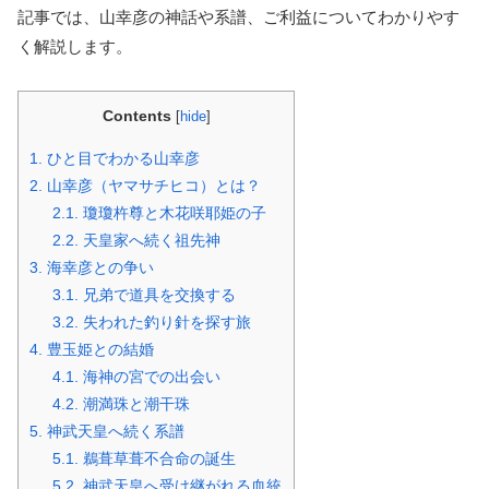
記事では、山幸彦の神話や系譜、ご利益についてわかりやす
く解説します。
Contents
[
hide
]
1.
ひと目でわかる山幸彦
2.
山幸彦（ヤマサチヒコ）とは？
2.1.
瓊瓊杵尊と木花咲耶姫の子
2.2.
天皇家へ続く祖先神
3.
海幸彦との争い
3.1.
兄弟で道具を交換する
3.2.
失われた釣り針を探す旅
4.
豊玉姫との結婚
4.1.
海神の宮での出会い
4.2.
潮満珠と潮干珠
5.
神武天皇へ続く系譜
5.1.
鵜葺草葺不合命の誕生
5.2.
神武天皇へ受け継がれる血統