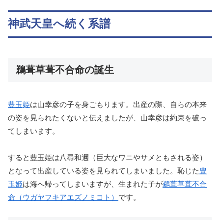
神武天皇へ続く系譜
鵜葺草葺不合命の誕生
豊玉姫
は山幸彦の子を身ごもります。出産の際、自らの本来
の姿を見られたくないと伝えましたが、山幸彦は約束を破っ
てしまいます。
すると豊玉姫は八尋和邇（巨大なワニやサメともされる姿）
となって出産している姿を見られてしまいました。恥じた
豊
玉姫
は海へ帰ってしまいますが、生まれた子が
鵜葺草葺不合
命（ウガヤフキアエズノミコト）
です。