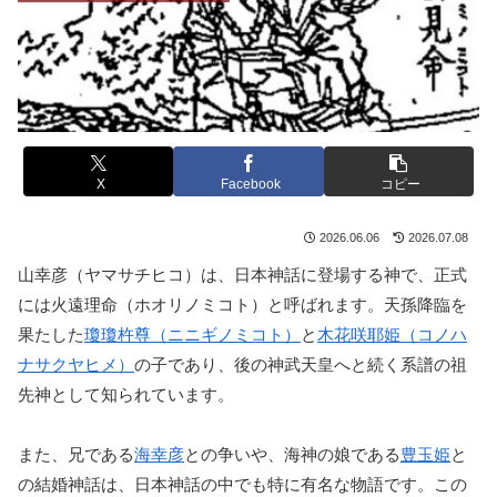
X
Facebook
コピー
2026.06.06
2026.07.08
山幸彦（ヤマサチヒコ）は、日本神話に登場する神で、正式
には火遠理命（ホオリノミコト）と呼ばれます。天孫降臨を
果たした
瓊瓊杵尊（ニニギノミコト）
と
木花咲耶姫（コノハ
ナサクヤヒメ）
の子であり、後の神武天皇へと続く系譜の祖
先神として知られています。
また、兄である
海幸彦
との争いや、海神の娘である
豊玉姫
と
の結婚神話は、日本神話の中でも特に有名な物語です。この