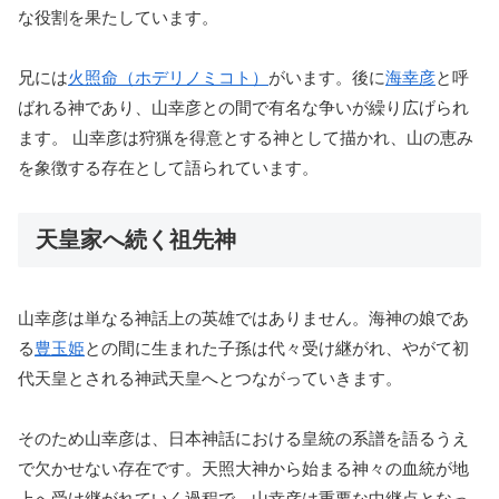
な役割を果たしています。
兄には
火照命（ホデリノミコト）
がいます。後に
海幸彦
と呼
ばれる神であり、山幸彦との間で有名な争いが繰り広げられ
ます。 山幸彦は狩猟を得意とする神として描かれ、山の恵み
を象徴する存在として語られています。
天皇家へ続く祖先神
山幸彦は単なる神話上の英雄ではありません。海神の娘であ
る
豊玉姫
との間に生まれた子孫は代々受け継がれ、やがて初
代天皇とされる神武天皇へとつながっていきます。
そのため山幸彦は、日本神話における皇統の系譜を語るうえ
で欠かせない存在です。天照大神から始まる神々の血統が地
上へ受け継がれていく過程で、山幸彦は重要な中継点となっ