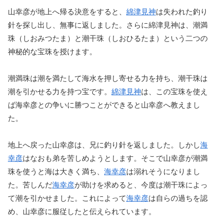
山幸彦が地上へ帰る決意をすると、
綿津見神
は失われた釣り
針を探し出し、無事に返しました。さらに綿津見神は、潮満
珠（しおみつたま）と潮干珠（しおひるたま）という二つの
神秘的な宝珠を授けます。
潮満珠は潮を満たして海水を押し寄せる力を持ち、潮干珠は
潮を引かせる力を持つ宝です。
綿津見神
は、この宝珠を使え
ば海幸彦との争いに勝つことができると山幸彦へ教えまし
た。
地上へ戻った山幸彦は、兄に釣り針を返しました。しかし
海
幸彦
はなおも弟を苦しめようとします。そこで山幸彦が潮満
珠を使うと海は大きく満ち、
海幸彦
は溺れそうになりまし
た。苦しんだ
海幸彦
が助けを求めると、今度は潮干珠によっ
て潮を引かせました。これによって
海幸彦
は自らの過ちを認
め、山幸彦に服従したと伝えられています。