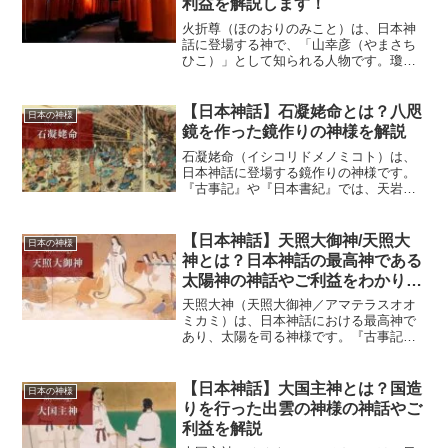
利益を解説します！
火折尊（ほのおりのみこと）は、日本神
話に登場する神で、「山幸彦（やまさち
ひこ）」として知られる人物です。瓊瓊
杵尊（ににぎのみこと）と木花開耶姫の
子として生まれ、のちに海神の宮を訪
れ、龍神の娘・豊玉姫と結ばれた物語
【日本神話】石凝姥命とは？八咫
日本の神様
は、日本神話の代表的な恋と冒...
鏡を作った鏡作りの神様を解説
石凝姥命（イシコリドメノミコト）は、
日本神話に登場する鏡作りの神様です。
『古事記』や『日本書紀』では、天岩戸
神話において八咫鏡（ヤタノカガミ）を
作った神として知られています。八咫鏡
は後に三種の神器の一つとなり、皇位継
【日本神話】天照大御神/天照大
日本の神様
承の象徴として現在まで...
神とは？日本神話の最高神である
太陽神の神話やご利益をわかりや
すく解説
天照大神（天照大御神／アマテラスオオ
ミカミ）は、日本神話における最高神で
あり、太陽を司る神様です。『古事記』
や『日本書紀』では高天原（たかまがは
ら）を統治する神として描かれており、
日本神話の中心的な存在として知られて
【日本神話】大国主神とは？国造
日本の神様
います。また、皇室の祖神...
りを行った出雲の神様の神話やご
利益を解説