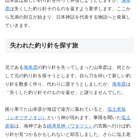
山幸彦は新しい釣り針を作って弁償しようとしますが、
海幸
彦
は失くした釣り針そのものを返すよう要求します。ここか
ら兄弟の対立が始まり、日本神話を代表する物語へと発展し
ていきます。
失われた釣り針を探す旅
兄である
海幸彦
の釣り針を失ってしまった山幸彦は、何とか
して元の釣り針を探そうとします。自ら刀を砕いて新しい釣
り針を数多く作り、代わりに渡そうとしましたが、
海幸彦
は
「失くした釣り針そのものを返せ」と譲りませんでした。
困り果てた山幸彦が海辺で途方に暮れていると、
塩土老翁
（シオツチノオジ）
という神が現れます。事情を聞いた
塩土
老翁
は、海神である
綿津見神（ワタツミ）
の宮殿へ行けば釣
り針が見つかるかもしれないと助言しました。さらに塩土老