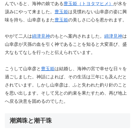
んでいると、海神の娘である
豊玉姫（トヨタマヒメ）
が水を
汲みにやって来ました。
豊玉姫
は見慣れない山幸彦の姿に興
味を持ち、山幸彦もまた
豊玉姫
の美しさに心を惹かれます。
やがて二人は
綿津見神
のもとへ案内されました。
綿津見神
は
山幸彦が天孫の血を引く神であることを知ると大変喜び、盛
大なもてなしを行ったと伝えられています。
こうして山幸彦と
豊玉姫
は結婚し、海神の宮で幸せな日々を
過ごしました。神話によれば、その生活は三年にも及んだと
されています。しかし山幸彦は、ふと失われた釣り針のこと
を思い出します。そして兄との約束を果たすため、再び地上
へ戻る決意を固めるのでした。
潮満珠と潮干珠