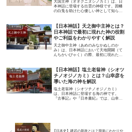
大国主神（オオクニヌシノカミ）は、日
本神話に登場する出雲の神様です。因幡
の白兎を助けた心優しい神として知られ
る一方、少彦名神（スクナビコナノカ
ミ）と共に国造りを行い、豊かな国を築
いた神としても語られています。また、
【日本神話】天之御中主神とは？
日本の神様
後に天照大御神（アマテラス...
日本神話で最初に現れた神の役割
やご利益をわかりやすく解説
天之御中主神（あめのみなかぬしのか
み）は、日本神話において天地開闢（て
んちかいびゃく）の際、最初に現れた神
として『古事記』に記されています。別
天津神（ことあまつかみ）の筆頭に位置
づけられ、日本神話の始まりを象徴する
【日本神話】塩土老翁神（シオツ
日本の神様
存在です。しかし、その後の...
チノオジノカミ）とは？山幸彦を
導いた海の神を解説
塩土老翁神（シオツチノオジノカミ）
は、日本神話に登場する海の神です。
『古事記』や『日本書紀』では、山幸彦
（ヤマサチヒコ）が兄の海幸彦（ウミサ
チヒコ）の釣り針を失って困っていた際
に現れ、海神の宮殿へ導いた神として知
られています。塩土老翁神の助...
【日本史】建武の新政とは？簡単にわかりや