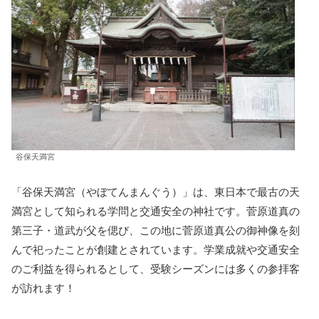
谷保天満宮
「谷保天満宮（やぼてんまんぐう）」は、東日本で最古の天
満宮として知られる学問と交通安全の神社です。菅原道真の
第三子・道武が父を偲び、この地に菅原道真公の御神像を刻
んで祀ったことが創建とされています。学業成就や交通安全
のご利益を得られるとして、受験シーズンには多くの参拝客
が訪れます！