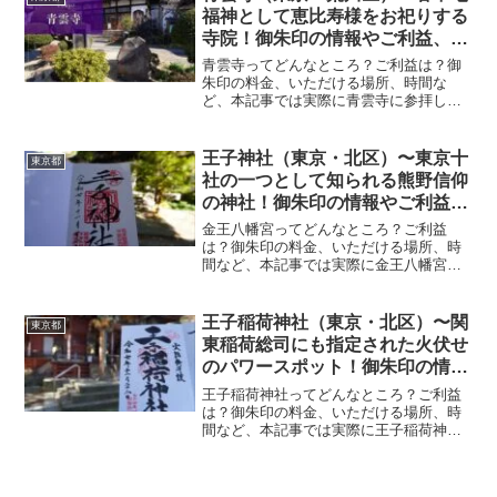
田松陰をお祀りする神社...
福神として恵比寿様をお祀りする
寺院！御朱印の情報やご利益、歴
史をご紹介します！〜
青雲寺ってどんなところ？ご利益は？御
朱印の料金、いただける場所、時間な
ど、本記事では実際に青雲寺に参拝して
いただいた御朱印、神社の特徴について
解説いたします！ 青雲寺とは？青雲寺は
臨済宗妙心寺派の寺院です。創建年代は
王子神社（東京・北区）〜東京十
東京都
明らかではありませんが、...
社の一つとして知られる熊野信仰
の神社！御朱印の情報やご利益、
歴史をご紹介します！〜
金王八幡宮ってどんなところ？ご利益
は？御朱印の料金、いただける場所、時
間など、本記事では実際に金王八幡宮に
参拝していただいた御朱印、神社の特徴
について解説いたします！ 王子神社と
は？王子神社は、紀州熊野三社の御祭神
王子稲荷神社（東京・北区）〜関
東京都
を勧請して創建された東京十...
東稲荷総司にも指定された火伏せ
のパワースポット！御朱印の情報
やご利益、歴史をご紹介しま
王子稲荷神社ってどんなところ？ご利益
す！〜
は？御朱印の料金、いただける場所、時
間など、本記事では実際に王子稲荷神社
に参拝していただいた御朱印、神社の特
徴について解説いたします！ 王子稲荷神
社とは？王子稲荷神社は、康平年間に源