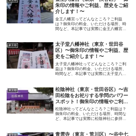
東京都
朱印の情報やご利益、歴史をご紹
介します！〜
金王八幡宮ってどんなところ？ご利益
は？御朱印の料金、いただける場所、時
間など、本記事では実際に金王八幡宮に
参拝していただいた御朱印、神社の特徴
について解説いたします！ 金王八幡宮と
は？金王八幡宮は、寛治6年（1092年）に
太子堂八幡神社（東京・世田谷
東京都
創建され、渋谷氏の...
区）〜御朱印の情報やご利益、歴
史をご紹介します！〜
太子堂八幡神社ってどんなところ？ご利
益は？御朱印の料金、いただける場所、
時間など、本記事では実際に太子堂八幡
神社に参拝していただいた御朱印、神社
の特徴について解説いたします！ 太子堂
八幡神社とは？太子堂八幡神社は、平安
松陰神社（東京・世田谷区）〜吉
東京都
時代後期、源頼義・義家...
田松陰をお祀りする学問のパワー
スポット！御朱印の情報やご利
益、歴史をご紹介します！〜
松陰神社ってどんなところ？ご利益は？
御朱印の料金、いただける場所、時間な
ど、本記事では実際に松陰神社に参拝し
ていただいた御朱印、神社の特徴につい
て解説いたします！ 松陰神社とは？松陰
神社は、幕末の思想家・教育者である吉
青雲寺（東京・荒川区）〜谷中七
東京都