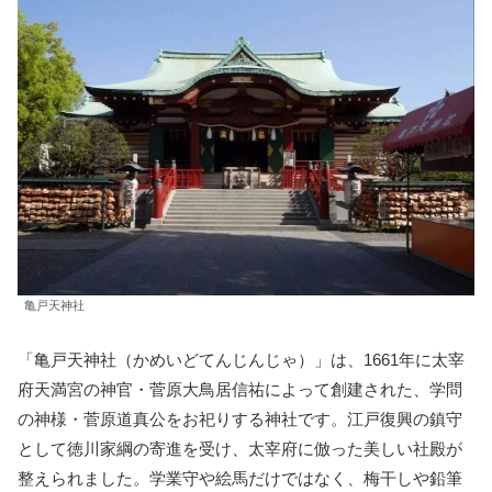
亀戸天神社
「亀戸天神社（かめいどてんじんじゃ）」は、1661年に太宰
府天満宮の神官・菅原大鳥居信祐によって創建された、学問
の神様・菅原道真公をお祀りする神社です。江戸復興の鎮守
として徳川家綱の寄進を受け、太宰府に倣った美しい社殿が
整えられました。学業守や絵馬だけではなく、梅干しや鉛筆