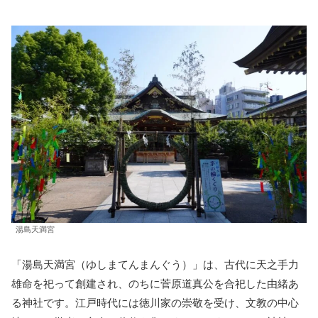
湯島天満宮
「湯島天満宮（ゆしまてんまんぐう）」は、古代に天之手力
雄命を祀って創建され、のちに菅原道真公を合祀した由緒あ
る神社です。江戸時代には徳川家の崇敬を受け、文教の中心