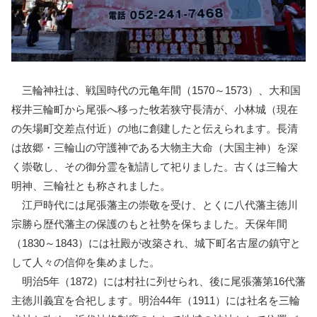
三輪神社は、戦国時代の元亀年間（1570～1573）、大和国
桜井三輪町から尾張へ移った牧若狭守長清が、小林城（現在
の矢場町交差点付近）の地に創建したと伝えられます。長清
は故郷・三輪山の守護神である大物主大命（大国主神）を深
く崇敬し、その御分霊を勧請して祀りました。古くは三輪大
明神、三輪社とも称されました。
江戸時代には尾張藩主の崇敬を受け、とくに八代藩主徳川
宗勝ら歴代藩主の保護のもと社勢を保ちました。天保年間
（1830～1843）には社殿が改築され、城下町名古屋の鎮守と
して人々の信仰を集めました。
明治5年（1872）には村社に列せられ、後に尾張藩第16代藩
主徳川義宜を合祀します。明治44年（1911）には社名を三輪