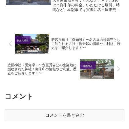
名古屋東照宮ってどんなところ？ご利益
は？御朱印の料金、いただける場所、時
間など、本記事では実際に名古屋東照宮
に参拝していただいた御朱印、神社の特
徴について解説いたします！ 名古屋東照
宮とは？名古屋東照宮は江戸幕府を開い
た徳川家康公を祀る神社...
若宮八幡社（愛知県）〜名古屋の総鎮守とし
て知られる古社！御朱印の情報やご利益、歴
史をご紹介します！〜
豊國神社（愛知県）〜豊臣秀吉公の生誕地に
創建された神社！御朱印の情報やご利益、歴
史をご紹介します！〜
コメント
コメントを書き込む