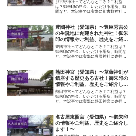
那古野神社ってどんなところ？ご利益
は？御朱印の料金、いただける場所、時
間など、本記事では実際に那古野神社に
参拝していただいた御朱印、神社の特徴
について解説いたします！ 那古野神社と
は？那古野神社は、延喜11年（911）に創
豊國神社（愛知県）〜豊臣秀吉公
愛知県
建された名古屋の古...
の生誕地に創建された神社！御朱
印の情報やご利益、歴史をご紹介
します！〜
豊國神社ってどんなところ？ご利益は？
御朱印の料金、いただける場所、時間な
ど、本記事では実際に豊國神社に参拝し
ていただいた御朱印、神社の特徴につい
て解説いたします！ 豊國神社とは？豊国
神社は、豊臣秀吉公の生誕地とされる名
熱田神宮（愛知県）〜草薙神剣が
愛知県
古屋・中村に創建された...
鎮座する歴史ある古社！御朱印の
情報やご利益、歴史をご紹介しま
す！〜
熱田神宮ってどんなところ？ご利益は？
御朱印の料金、いただける場所、時間な
ど、本記事では実際に熱田神宮に参拝し
ていただいた御朱印、神社の特徴につい
て解説いたします！ 熱田神宮とは？熱田
神宮は、三種の神器の一つ草薙神剣を祀
名古屋東照宮（愛知県）〜御朱印
愛知県
る由緒ある神社です。約...
の情報やご利益、歴史をご紹介し
ます！〜