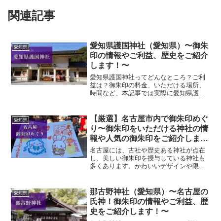
関連記事
愛知県護国神社（愛知県）〜御朱
愛知県
印の情報やご利益、歴史をご紹介
します！〜
愛知県護国神社ってどんなところ？ご利
益は？御朱印の料金、いただける場所、
時間など、本記事では実際に愛知県護国
神社に参拝していただいた御朱印、神社
の特徴について解説いたします！ 愛知県
護国神社とは？愛知県護国神社は、戊辰
【厳選】名古屋市内で御朱印めぐ
愛知県
戦争以降の愛知県ゆかり...
り〜御朱印をいただける神社の情
報や人気の御朱印をご紹介しま
す！〜
名古屋には、古社や歴史ある神社が点在
し、美しい御朱印を授与している神社も
多くあります。かわいいデザインや限定
御朱印など、名古屋ならではの個性あふ
れる御朱印が揃っています。本記事で
は、名古屋市内で人気の御朱印がいただ
那古野神社（愛知県）〜名古屋の
愛知県
ける神社を厳選してご紹介し...
氏神！御朱印の情報やご利益、歴
史をご紹介します！〜