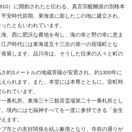
810）に開創されたと伝わる、真言宗醍醐派の別格本
。平安時代前期、東海道に面したこの地に建立され、
なったともいわれています。
海、西に肥沃な農地を有し、海の幸と野の幸に恵ま
、江戸時代には東海道五十三次の第一の宿場町とな
て発展します。品川寺は、そうした往来の人々と町の
約3メートルの地蔵菩薩が安置され、約1300年に
伝えられます。また、本堂には本尊とともに、室町時
祀られています。
一番札所、東海三十三観音霊場第二十一番札所とし
す。境内には七福神すべてを一度に参拝できる「金生
がえます。
ブ市との友好関係を結ぶ象徴となり、寺前の通りが