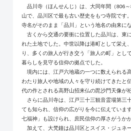
品川寺（ほんせんじ）は、大同年間（806～
山で、品川区で最も古い歴史をもつ寺院です
寺名がそのまま「品川」という地名の由来に
古くから交通の要衝に位置した品川は、東に
れた土地でした。中世以降は港町として栄え
り、多くの旅人が行き交う「旅人の町」とし
暮らしを見守る信仰の拠点でした。
境内には、江戸六地蔵の一つに数えられる高さ
わたり旅人や地域の人々を守り続けてきたと
代の作とされる高野山招来仏の毘沙門天像が
さらに品川寺は、江戸三十三観音霊場第三十
ても知られ、信仰の広がりを今に伝えていま
七福神」も設けられ、庶民信仰の厚さがうか
加えて、大梵鐘は品川区とスイス・ジュネー