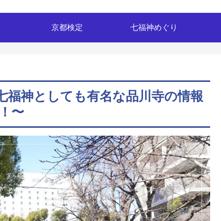
京都検定
七福神めぐり
七福神としても有名な品川寺の情報
！〜