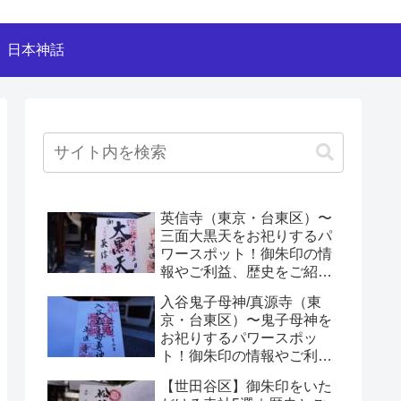
日本神話
英信寺（東京・台東区）〜
三面大黒天をお祀りするパ
ワースポット！御朱印の情
報やご利益、歴史をご紹介
します！〜
入谷鬼子母神/真源寺（東
京・台東区）〜鬼子母神を
お祀りするパワースポッ
ト！御朱印の情報やご利
益、歴史をご紹介しま
【世田谷区】御朱印をいた
す！〜