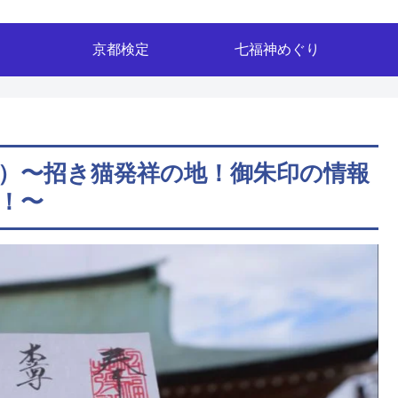
京都検定
七福神めぐり
区）〜招き猫発祥の地！御朱印の情報
！〜