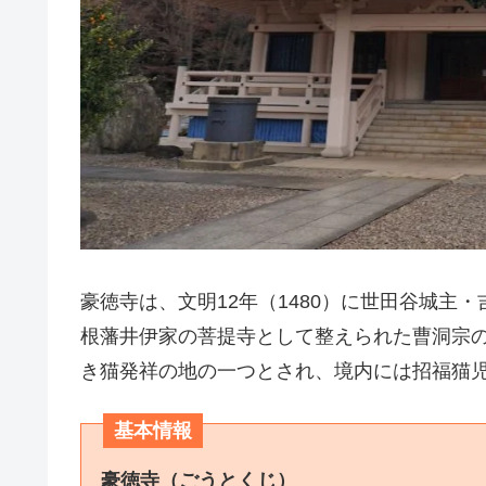
豪徳寺は、文明12年（1480）に世田谷城主
根藩井伊家の菩提寺として整えられた曹洞宗
き猫発祥の地の一つとされ、境内には招福猫
基本情報
豪徳寺（ごうとくじ）