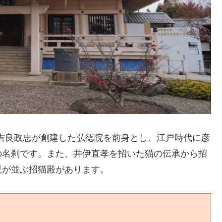
・吉良政忠が創建した弘徳院を前身とし、江戸時代に彦
の名刹です。また、井伊直孝を招いた猫の伝承から招
児が並ぶ招猫殿があります。