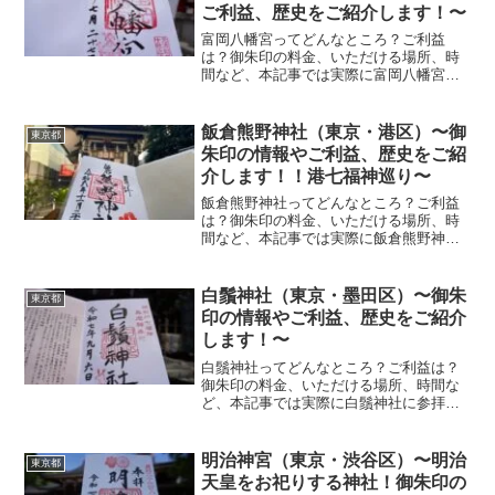
ご利益、歴史をご紹介します！〜
富岡八幡宮ってどんなところ？ご利益
は？御朱印の料金、いただける場所、時
間など、本記事では実際に富岡八幡宮に
参拝していただいた御朱印、神社の特徴
について解説いたします！ 富岡八幡宮と
は？江東区にある富岡八幡宮は、江戸時
飯倉熊野神社（東京・港区）〜御
東京都
代初期に創建された歴史あ...
朱印の情報やご利益、歴史をご紹
介します！！港七福神巡り〜
飯倉熊野神社ってどんなところ？ご利益
は？御朱印の料金、いただける場所、時
間など、本記事では実際に飯倉熊野神社
に参拝していただいた御朱印、神社の特
徴について解説いたします！ 飯倉熊野神
社とは？東京都港区に佇む飯倉熊野神社
白鬚神社（東京・墨田区）〜御朱
東京都
は700年頃からはすで...
印の情報やご利益、歴史をご紹介
します！〜
白鬚神社ってどんなところ？ご利益は？
御朱印の料金、いただける場所、時間な
ど、本記事では実際に白鬚神社に参拝し
ていただいた御朱印、神社の特徴につい
て解説いたします！ 白鬚神社とは？白髭
神社は、天暦5年（951年）に慈恵大師が
明治神宮（東京・渋谷区）〜明治
東京都
滋賀の白鬚神社から...
天皇をお祀りする神社！御朱印の