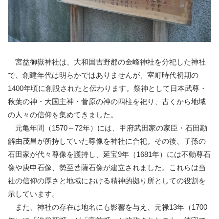
宮益御嶽神社は、大和国吉野郡の金峰神社を分祀した神社
で、創建年代は明らかではありませんが、室町時代初期の
1400年頃に創設されたと伝わります。祭神として日本武尊・
秋葉の神・大国主神・菅原の神の四柱を祀り、古くから地域
の人々の信仰を集めてきました。
元亀年間（1570～72年）には、甲府武田家の家臣・石田勘
解由茂昌が所持していた尊像を神社に合祀。その後、子孫の
石田家が代々尊像を護持し、延宝9年（1681年）には不動尊石
像や庚申石像、勢至菩薩石像が建立されました。これらは当
社の信仰の厚さと地域における精神的拠り所としての役割を
示しています。
また、神社の存在は地名にも影響を与え、元禄13年（1700