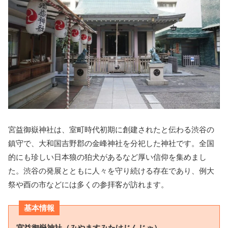
宮益御嶽神社は、室町時代初期に創建されたと伝わる渋谷の
鎮守で、大和国吉野郡の金峰神社を分祀した神社です。全国
的にも珍しい日本狼の狛犬があるなど厚い信仰を集めまし
た。渋谷の発展とともに人々を守り続ける存在であり、例大
祭や酉の市などには多くの参拝客が訪れます。
基本情報
宮益御嶽神社（みやますみたけじんじゃ）