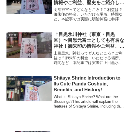
情報やご利益、歴史をご紹介しま
す！〜
明治神宮ってどんなところ？ご利益は？
御朱印の料金、いただける場所、時間な
ど、本記事では実際に明治神宮に参拝し
ていただいた御朱印、神社の特徴につい
て解説いたします！ 明治神宮とは？明治
神宮は、明治天皇と昭憲皇太后をおまつ
上目黒氷川神社（東京・目黒
東京都
りする神社として大正9...
区）〜目黒元富士としても有名な
神社！御朱印の情報やご利益、歴
史をご紹介します！〜
上目黒氷川神社ってどんなところ？ご利
益は？御朱印の料金、いただける場所、
時間など、本記事では実際に上目黒氷川
神社に参拝していただいた御朱印、神社
の特徴について解説いたします！ 上目黒
氷川神社とは？上目黒氷川神社は、天正
Shitaya Shrine Introduction to
English
年間（1573〜159...
Its Cute Panda Goshuin,
Benefits, and History!
What is Shitaya Shrine? What are the
Blessings?This article will explain the
features of Shitaya Shrine, including the
G...