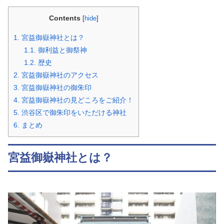
Contents
[
hide
]
1.
宮益御嶽神社とは？
1.1.
御利益と御祭神
1.2.
歴史
2.
宮益御嶽神社のアクセス
3.
宮益御嶽神社の御朱印
4.
宮益御嶽神社の見どころをご紹介！
5.
渋谷区で御朱印をいただける神社
6.
まとめ
宮益御嶽神社とは？