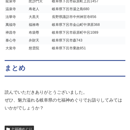
龍泉寺
毘沙門天
岐阜県下呂市萩原町上呂1457
温泉寺
寿老人
岐阜県下呂市湯之島680
法華寺
大黒天
長野県諏訪市中州神宮寺856
萬福寺
福禄寿
岐阜県下呂市金山町中津原368
禅昌寺
布袋尊
岐阜県下呂市萩原町中呂1089
泰心寺
弁財天
岐阜県下呂市森743
大覚寺
慈雲院
岐阜県下呂市乗政851
まとめ
読んでいただきありがとうございました。
ぜひ、魅力溢れる岐阜県の七福神めぐりでお詣りしてみては
いかがでしょうか？
七福神めぐり