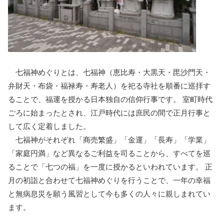
七福神めぐりとは、七福神（恵比寿・大黒天・毘沙門天・
弁財天・布袋・福禄寿・寿老人）を祀る寺社を順番に巡拝す
ることで、福運を授かる日本独自の信仰行事です。 室町時代
ごろに始まったとされ、江戸時代には庶民の間で正月行事と
して広く定着しました。
七福神がそれぞれ「商売繁盛」「金運」「長寿」「学業」
「家庭円満」など異なるご利益を司ることから、すべてを巡
ることで「七つの福」を一度に授かるといわれています。 正
月の初詣と合わせて七福神めぐりを行うことで、一年の幸福
と無病息災を願う風習として今も多くの人々に親しまれてい
ます。