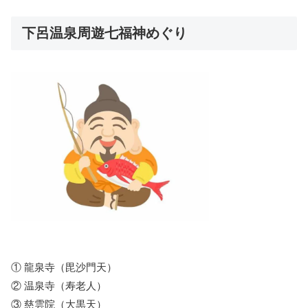
下呂温泉周遊七福神めぐり
① 龍泉寺（毘沙門天）
② 温泉寺（寿老人）
③ 慈雲院（大黒天）