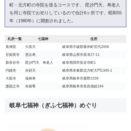
町・北方町の寺院を巡るコースです。 毘沙門天、寿老人
を同じ寺院でお祀りしているので合計6ヶ所です。昭和55
年（1980年）に開創されました。
札所一覧
七福神
住所
真禅院
大黒天
岐阜県不破郡垂井町宮代2006
甘南美寺
恵比寿
岐阜県山県市長滝27-11
新長谷寺
毘沙門天、寿老人
岐阜県関市長谷寺町1
円鏡寺
弁財天
岐阜県本巣郡北方町大門1345-1
大龍寺
福禄寿
岐阜県岐阜市粟野2339
護国之寺
布袋尊
岐阜県岐阜市長良雄総194
岐阜七福神（ぎふ七福神）めぐり