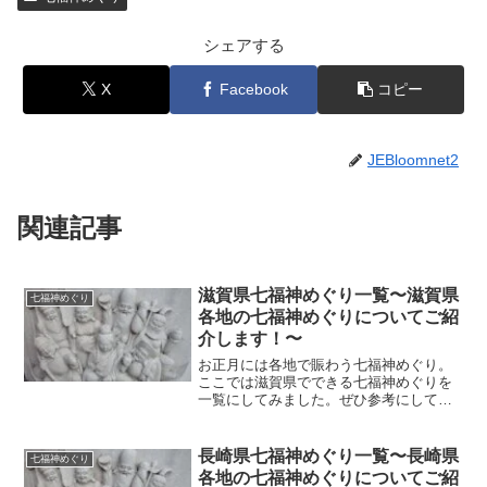
シェアする
X
Facebook
コピー
JEBloomnet2
関連記事
滋賀県七福神めぐり一覧〜滋賀県
七福神めぐり
各地の七福神めぐりについてご紹
介します！〜
お正月には各地で賑わう七福神めぐり。
ここでは滋賀県でできる七福神めぐりを
一覧にしてみました。ぜひ参考にして足
を運んでみてください！ .七福神めぐり
とは 七福神めぐりとは、七福神（恵比
寿・大黒天・毘沙門天・弁財天・布袋・
長崎県七福神めぐり一覧〜長崎県
七福神めぐり
福禄寿・寿老人）を祀る...
各地の七福神めぐりについてご紹