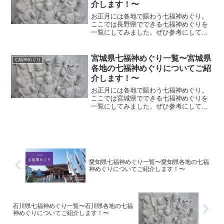
介します！〜
お正月には各地で賑わう七福神めぐり。
ここでは長野県でできる七福神めぐりを
一覧にしてみました。ぜひ参考にして足
を運んでみてください！ .七福神めぐり
とは 七福神めぐりとは、七福神（恵比
寿・大黒天・毘沙門天・弁財天・布袋・
宮城県七福神めぐり一覧〜宮城県
七福神めぐり
福禄寿・寿老人）を祀る...
各地の七福神めぐりについてご紹
介します！〜
お正月には各地で賑わう七福神めぐり。
ここでは宮城県でできる七福神めぐりを
一覧にしてみました。ぜひ参考にして足
を運んでみてください！ .七福神めぐり
とは 七福神めぐりとは、七福神（恵比
寿・大黒天・毘沙門天・弁財天・布袋・
福禄寿・寿老人）を祀る...
愛知県七福神めぐり一覧〜愛知県各地の七福
神めぐりについてご紹介します！〜
石川県七福神めぐり一覧〜石川県各地の七福
神めぐりについてご紹介します！〜