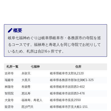
概要
岐阜七福神めぐりは岐阜県岐阜市・各務原市の寺院を巡
るコースです。福禄寿と寿老人を同じ寺院でお祀りして
いるため、札所は合計6ヶ所です。
札所一覧
七福神
住所
吉祥寺
弁財天
岐阜県岐阜市太郎丸2120
瑞巖寺
大黒天
岐阜県各務原市那加北洞町1-325
林陽寺
布袋尊
岐阜県岐阜市岩田西3-402
智照院
恵比寿
岐阜県岐阜市岩田西3-476
大覚寺
福禄寿、寿老人
岐阜県岐阜市長良2550
龍雲寺
毘沙門天
岐阜県岐阜市芥見大船1-151