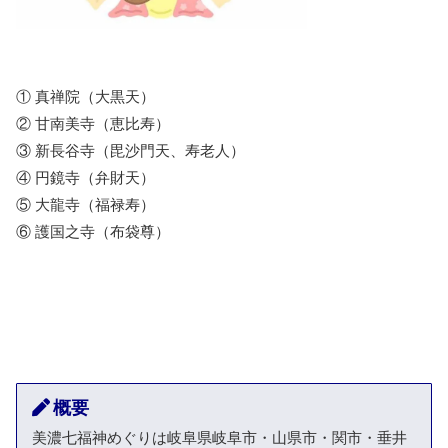
① 真禅院（大黒天）
② 甘南美寺（恵比寿）
③ 新長谷寺（毘沙門天、寿老人）
④ 円鏡寺（弁財天）
⑤ 大龍寺（福禄寿）
⑥ 護国之寺（布袋尊）
概要
美濃七福神めぐりは岐阜県岐阜市・山県市・関市・垂井