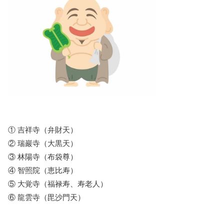
① 吉祥寺（弁財天）
② 瑞巖寺（大黒天）
③ 林陽寺（布袋尊）
④ 智照院（恵比寿）
⑤ 大覚寺（福禄寿、寿老人）
⑥ 龍雲寺（毘沙門天）