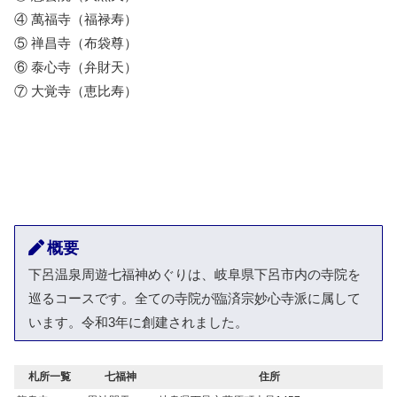
④ 萬福寺（福禄寿）
⑤ 禅昌寺（布袋尊）
⑥ 泰心寺（弁財天）
⑦ 大覚寺（恵比寿）
概要
下呂温泉周遊七福神めぐりは、岐阜県下呂市内の寺院を
巡るコースです。全ての寺院が臨済宗妙心寺派に属して
います。令和3年に創建されました。
札所一覧
七福神
住所