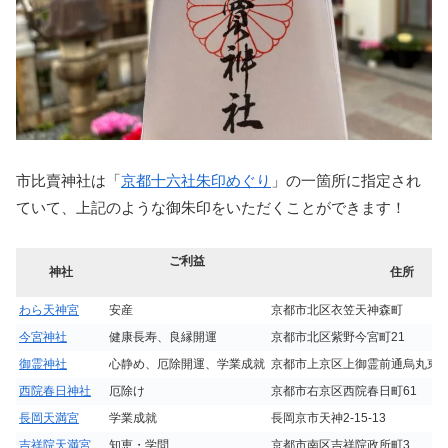
市比賣神社は「
京都十六社朱印めぐり
」の一箇所に指定され
ていて、上記のような御朱印をいただくことができます！
ご利益
神社
住所
わら天神宮
安産
京都市北区衣笠天神森町
今宮神社
健康長寿、良縁開運
京都市北区紫野今宮町21
御霊神社
心静め、厄除開運、学業成就
京都市上京区上御霊前通烏丸東入
西院春日神社
厄除け
京都市右京区西院春日町61
長岡天満宮
学業成就
長岡京市天神2-15-13
吉祥院天満宮
知恵・学問
京都市南区吉祥院政所町3