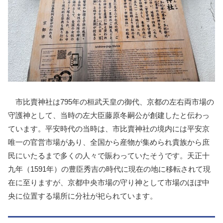
市比賣神社は795年の桓武天皇の御代、京都の左右両市場の
守護神として、当時の左大臣藤原冬嗣公が創建したと伝わっ
ています。平安時代の当時は、市比賣神社の境内には平安京
唯一の官営市場があり、全国から産物が集められ貴族から庶
民にいたるまで多くの人々で賑わっていたそうです。天正十
九年（1591年）の豊臣秀吉の時代に現在の地に移転されて現
在に至りますが、京都中央市場の守り神として市場のほぼ中
央に位置する場所に分社が祀られています。