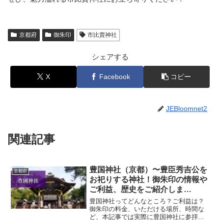
京都府
御朱印
市比賣神社
シェアする
X
Facebook
コピー
JEBloomnet2
関連記事
豊国神社（京都）〜豊臣秀吉公を
京都府
お祀りする神社！御朱印の情報や
ご利益、歴史をご紹介しま
す！！〜
豊国神社ってどんなところ？ご利益は？
御朱印の料金、いただける場所、時間な
ど、本記事では実際に豊国神社に参拝し