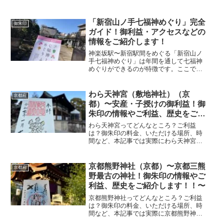
ていただいた御朱印、神社の特徴につい
て解説いたします！ 豊国神社とは？豊国
神社は豊臣秀吉公をお祀りする神社とし
「新宿山ノ手七福神めぐり」完全
御朱印
て知られ、境内には秀吉...
ガイド！御利益・アクセスなどの
情報をご紹介します！
神楽坂駅〜新宿駅間をめぐる「新宿山ノ
手七福神めぐり」は年間を通して七福神
めぐりができるのが特徴です。ここでは
その「新宿山ノ手七福神めぐり」の神
様、祀っている寺社を紹介します！ .新
宿山ノ手七福神めぐりとは？？「新宿山
わら天神宮（敷地神社）（京
京都府
ノ手七福神めぐり」は年間...
都）〜安産・子授けの御利益！御
朱印の情報やご利益、歴史をご紹
介します！！〜
わら天神宮ってどんなところ？ご利益
は？御朱印の料金、いただける場所、時
間など、本記事では実際にわら天神宮に
参拝していただいた御朱印、神社の特徴
について解説いたします！ わら天神宮
（敷地神社）とは？京都市北区に佇む
京都熊野神社（京都）〜京都三熊
京都府
「わら天神宮」は正式名称「敷...
野最古の神社！御朱印の情報やご
利益、歴史をご紹介します！！〜
京都熊野神社ってどんなところ？ご利益
は？御朱印の料金、いただける場所、時
間など、本記事では実際に京都熊野神社