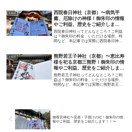
に参拝していただいた御朱印、神社の特
徴について解説いたします！ 京都熊野神
社とは？京都熊野神社は811年に日円上人
西院春日神社（京都）〜病気平
京都府
がこの地に紀州熊野...
癒、厄除けの神様！御朱印の情報
やご利益、歴史をご紹介しま
す！！〜
西院春日神社ってどんなところ？ご利益
は？御朱印の料金、いただける場所、時
間など、本記事では実際に西院春日神社
に参拝していただいた御朱印、神社の特
徴について解説いたします！ 西院春日神
社とは？西院春日神社は平安時代から続
熊野若王子神社（京都）〜恵比寿
京都府
く古社で、病気平癒、災...
様を祀る京都三熊野！御朱印の情
報やご利益、歴史をご紹介しま
す！！〜
熊野若王子神社ってどんなところ？ご利
益は？御朱印の料金、いただける場所、
時間など、本記事では実際に熊野若王子
神社に参拝していただいた御朱印、神社
の特徴について解説いたします！ 熊野若
王子神社とは？熊野若王子神社は後白河
上皇が創祀した永観堂の...
御香宮神社〜安産・子授けの社！御朱印の情
報やご利益、歴史をご紹介します！！〜