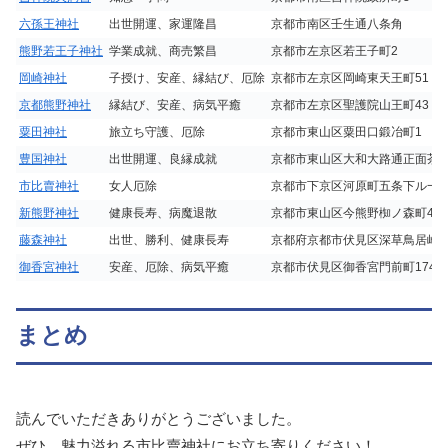
六孫王神社
出世開運、家運隆昌
京都市南区壬生通八条角
熊野若王子神社
学業成就、商売繁昌
京都市左京区若王子町2
岡崎神社
子授け、安産、縁結び、厄除
京都市左京区岡崎東天王町51
京都熊野神社
縁結び、安産、病気平癒
京都市左京区聖護院山王町43
粟田神社
旅立ち守護、厄除
京都市東山区粟田口鍛冶町1
豊国神社
出世開運、良縁成就
京都市東山区大和大路通正面茶屋
市比賣神社
女人厄除
京都市下京区河原町五条下ル一
新熊野神社
健康長寿、病魔退散
京都市東山区今熊野椥ノ森町42
藤森神社
出世、勝利、健康長寿
京都府京都市伏見区深草鳥居崎町
御香宮神社
安産、厄除、病気平癒
京都市伏見区御香宮門前町174
まとめ
読んでいただきありがとうございました。
ぜひ、魅力溢れる市比賣神社にお立ち寄りください！