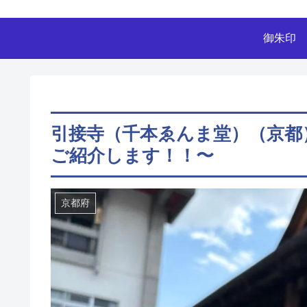
御朱印
引接寺（千本ゑんま堂）（京都
ご紹介します！！〜
京都府