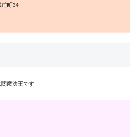
前町34
は閻魔法王です。