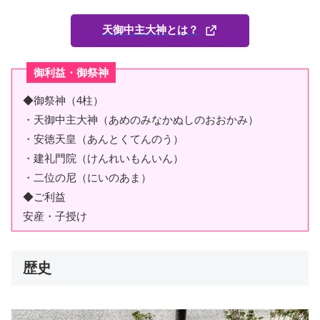
天御中主大神とは？
御利益・御祭神
◆御祭神（4柱）
・
天御中主大神
（あめのみなかぬしのおおかみ）
・
安徳天皇
（あんとくてんのう）
・
建礼門院
（けんれいもんいん）
・
二位の尼
（にいのあま）
◆ご利益
安産・子授け
歴史