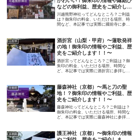
かわいい！御朱印の情報や縁結び
などの御利益、歴史をご紹介しま
す！！
川越熊野神社ってどんなところ？ご利益
は？御朱印の料金、いただける場所、時
間など、本記事では実際に國前寺に参拝
していただいた御朱印、神社の特徴につ
いて解説いたします！ 川越熊野神社と
は？埼玉県川越市に佇む川越熊野神社は
酒折宮（山梨・甲府）〜蓮歌発祥
山梨県
室町時代から始まる由緒正...
の地！御朱印の情報やご利益、歴
史をご紹介します！！〜
酒折宮ってどんなところ？ご利益は？御
朱印の料金、いただける場所、時間な
ど、本記事では実際に酒折宮に参拝して
いただいた御朱印、神社の特徴について
解説いたします！ 酒折宮とは？山梨県甲
府市に佇む酒折宮は、連歌発祥の地とし
藤森神社（京都）〜馬と刀の聖
京都府
て有名な神社です。山梨県...
地！？御朱印の情報やご利益、歴
史をご紹介します！！〜
藤森神社ってどんなところ？ご利益は？
御朱印の料金、いただける場所、時間な
ど、本記事では実際に藤森神社に参拝し
ていただいた御朱印、神社の特徴につい
て解説いたします！ 藤森神社とは？京都
伏見区に佇む藤森神社は、菖蒲の節句発
護王神社（京都）〜御朱印の情報
京都府
祥の神社として有名な神...
やご利益、歴史をご紹介しま