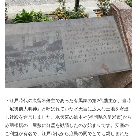
・江戸時代の久留米藩主であった有馬家の第2代藩主が、当時
『尼御前大明神』と呼ばれていた水天宮に広大な土地を寄進
し社殿を造営しました。水天宮の総本社(福岡県久留米市)から
赤羽根橋の上屋敷に分霊を勧請したのが始まりです。安産の
ご利益が有名で、江戸時代から庶民の間でとても親しまれた