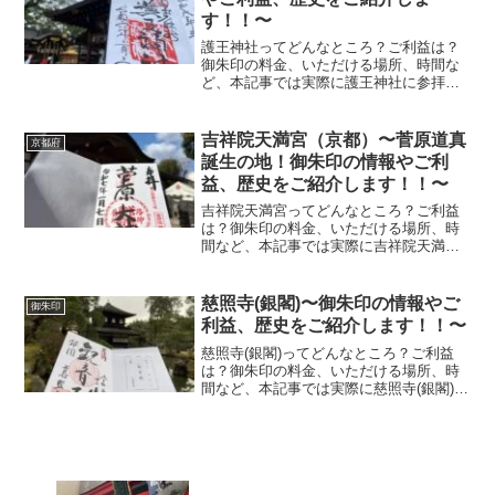
す！！〜
護王神社ってどんなところ？ご利益は？
御朱印の料金、いただける場所、時間な
ど、本記事では実際に護王神社に参拝し
ていただいた御朱印、神社の特徴につい
て解説いたします！
吉祥院天満宮（京都）〜菅原道真
京都府
誕生の地！御朱印の情報やご利
益、歴史をご紹介します！！〜
吉祥院天満宮ってどんなところ？ご利益
は？御朱印の料金、いただける場所、時
間など、本記事では実際に吉祥院天満宮
に参拝していただいた御朱印、神社の特
徴について解説いたします！ 吉祥院天満
宮とは？吉祥院天満宮は朱雀天皇が菅原
慈照寺(銀閣)〜御朱印の情報やご
御朱印
道真を尊崇してお祀りし...
利益、歴史をご紹介します！！〜
慈照寺(銀閣)ってどんなところ？ご利益
は？御朱印の料金、いただける場所、時
間など、本記事では実際に慈照寺(銀閣)に
参拝していただいた御朱印、神社の特徴
について解説いたします！ 慈照寺(銀閣)
とは？慈照寺(銀閣)は足利義政によって造
営された山...