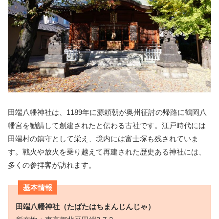
田端八幡神社は、1189年に源頼朝が奥州征討の帰路に鶴岡八
幡宮を勧請して創建されたと伝わる古社です。江戸時代には
田端村の鎮守として栄え、境内には富士塚も残されていま
す。戦火や放火を乗り越えて再建された歴史ある神社には、
多くの参拝客が訪れます。
基本情報
田端八幡神社（たばたはちまんじんじゃ）