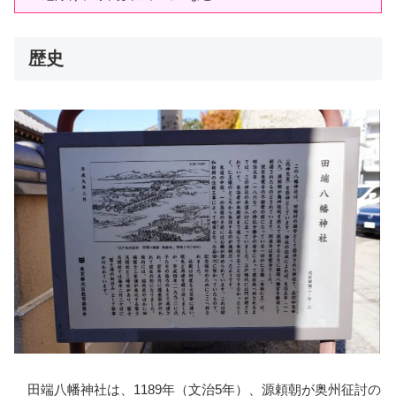
歴史
田端八幡神社は、1189年（文治5年）、源頼朝が奥州征討の