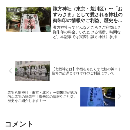
徴について解説いたします！ 矢先稲荷神
社とは？東京都台東区に佇む矢先稲荷神
諏方神社（東京・荒川区）〜「お
東京都
社は江戸時代に建立され...
すわさま」として愛される神社の
御朱印の情報やご利益、歴史をご
紹介します！〜
諏方神社ってどんなところ？ご利益は？
御朱印の料金、いただける場所、時間な
ど、本記事では実際に諏方神社に参拝し
ていただいた御朱印、神社の特徴につい
て解説いたします！ 諏方神社とは？荒川
区日暮里にある諏方神社は、1202年に信
濃国・諏訪大社から...
【七福神とは】幸福をもたらす七柱の神々｜
信仰の起源とそれぞれのご利益について
赤羽八幡神社（東京・北区）〜御朱印が魅力
的な赤羽の総鎮守！御朱印の情報やご利益、
歴史をご紹介します！〜
コメント