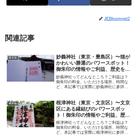
JEBloomnet2
関連記事
妙義神社（東京・豊島区）〜猫が
東京都
かわいい勝運のパワースポット！
御朱印の情報やご利益、歴史をご
紹介します！〜
妙義神社ってどんなところ？ご利益は？
御朱印の料金、いただける場所、時間な
ど、本記事では実際に妙義神社に参拝し
ていただいた御朱印、神社の特徴につい
て解説いたします！ 妙義神社とは？妙義
神社は白雉2年（651年）に創建されたと
根津神社（東京・文京区）〜文京
東京都
伝えられる豊島区最...
区にある縁結びのパワースポッ
ト！御朱印の情報やご利益、歴史
をご紹介します！〜
根津神社ってどんなところ？ご利益は？
御朱印の料金、いただける場所、時間な
ど、本記事では実際に根津神社に参拝し
ていただいた御朱印、神社の特徴につい