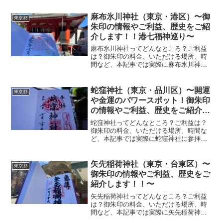
て解説いたします！ 根津神社とは？根津
神社は日本武尊が創建したと伝わる1900
麻布氷川神社（東京・港区）〜御
東京都
年の歴史を持つ由緒...
朱印の情報やご利益、歴史をご紹
介します！！港七福神巡り〜
麻布氷川神社ってどんなところ？ご利益
は？御朱印の料金、いただける場所、時
間など、本記事では実際に麻布氷川神社
に参拝していただいた御朱印、神社の特
徴について解説いたします！ 麻布氷川神
社とは？東京都港区に佇む麻布氷川神社
蛇窪神社（東京・品川区）〜開運
東京都
は938年に源経基(み...
や金運のパワースポット！御朱印
の情報やご利益、歴史をご紹介し
ます！〜
蛇窪神社ってどんなところ？ご利益は？
御朱印の料金、いただける場所、時間な
ど、本記事では実際に蛇窪神社に参拝し
ていただいた御朱印、神社の特徴につい
て解説いたします！ 蛇窪神社とは？蛇窪
神社は鎌倉時代に創建されたと伝わる、
矢先稲荷神社（東京・台東区）〜
東京都
白蛇信仰で知られる神社...
御朱印の情報やご利益、歴史をご
紹介します！！〜
矢先稲荷神社ってどんなところ？ご利益
は？御朱印の料金、いただける場所、時
間など、本記事では実際に矢先稲荷神社
に参拝していただいた御朱印、神社の特