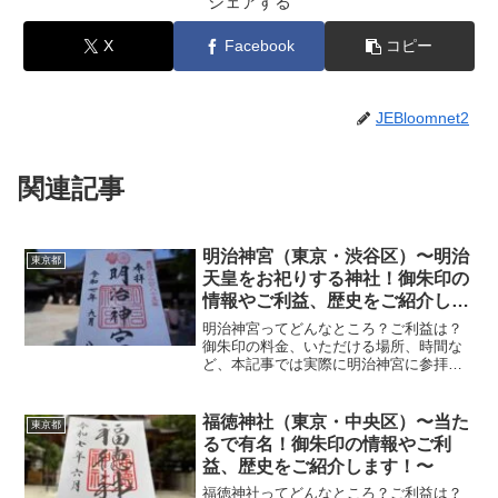
シェアする
X
Facebook
コピー
JEBloomnet2
関連記事
明治神宮（東京・渋谷区）〜明治
東京都
天皇をお祀りする神社！御朱印の
情報やご利益、歴史をご紹介しま
す！〜
明治神宮ってどんなところ？ご利益は？
御朱印の料金、いただける場所、時間な
ど、本記事では実際に明治神宮に参拝し
ていただいた御朱印、神社の特徴につい
て解説いたします！ 明治神宮とは？明治
神宮は、明治天皇と昭憲皇太后をおまつ
福徳神社（東京・中央区）〜当た
東京都
りする神社として大正9...
るで有名！御朱印の情報やご利
益、歴史をご紹介します！〜
福徳神社ってどんなところ？ご利益は？