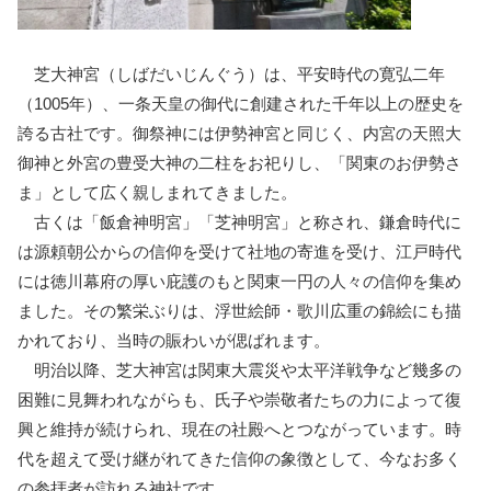
芝大神宮（しばだいじんぐう）は、平安時代の寛弘二年
（1005年）、一条天皇の御代に創建された千年以上の歴史を
誇る古社です。御祭神には伊勢神宮と同じく、内宮の天照大
御神と外宮の豊受大神の二柱をお祀りし、「関東のお伊勢さ
ま」として広く親しまれてきました。
古くは「飯倉神明宮」「芝神明宮」と称され、鎌倉時代に
は源頼朝公からの信仰を受けて社地の寄進を受け、江戸時代
には徳川幕府の厚い庇護のもと関東一円の人々の信仰を集め
ました。その繁栄ぶりは、浮世絵師・歌川広重の錦絵にも描
かれており、当時の賑わいが偲ばれます。
明治以降、芝大神宮は関東大震災や太平洋戦争など幾多の
困難に見舞われながらも、氏子や崇敬者たちの力によって復
興と維持が続けられ、現在の社殿へとつながっています。時
代を超えて受け継がれてきた信仰の象徴として、今なお多く
の参拝者が訪れる神社です。