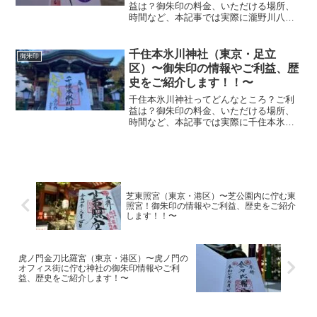
益は？御朱印の料金、いただける場所、
時間など、本記事では実際に瀧野川八幡
神社に参拝していただいた御朱印、神社
の特徴について解説いたします！ 瀧野川
八幡神社とは？瀧野川八幡神社は、鎌倉
千住本氷川神社（東京・足立
御朱印
時代前期に創建されたと...
区）〜御朱印の情報やご利益、歴
史をご紹介します！！〜
千住本氷川神社ってどんなところ？ご利
益は？御朱印の料金、いただける場所、
時間など、本記事では実際に千住本氷川
神社に参拝していただいた御朱印、神社
の特徴について解説いたします！ 千住本
氷川神社とは？東京都足立区に千住本氷
川神社は1307年に開...
芝東照宮（東京・港区）〜芝公園内に佇む東
照宮！御朱印の情報やご利益、歴史をご紹介
します！！〜
虎ノ門金刀比羅宮（東京・港区）〜虎ノ門の
オフィス街に佇む神社の御朱印情報やご利
益、歴史をご紹介します！〜