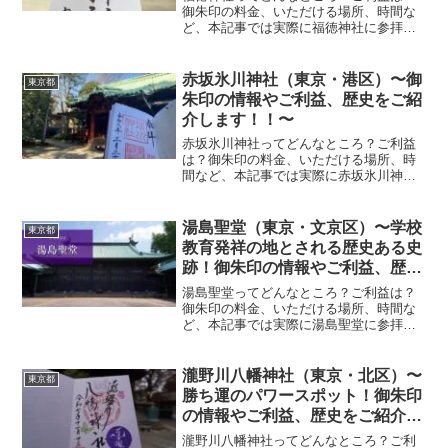
御朱印の料金、いただける場所、時間な
ど、本記事では実際に福徳神社に参拝し
ていただいた御朱印、神社の特徴につい
て解説いたします！ 福徳神社とは？福徳
神社は、貞観年間（9世紀）にはすでに鎮
赤坂氷川神社（東京・港区）〜御
東京都
座していたと伝わる由...
朱印の情報やご利益、歴史をご紹
介します！！〜
赤坂氷川神社ってどんなところ？ご利益
は？御朱印の料金、いただける場所、時
間など、本記事では実際に赤坂氷川神社
に参拝していただいた御朱印、神社の特
徴について解説いたします！
湯島聖堂（東京・文京区）〜学校
東京都
教育発祥の地とされる歴史ある史
跡！御朱印の情報やご利益、歴史
をご紹介します！〜
湯島聖堂ってどんなところ？ご利益は？
御朱印の料金、いただける場所、時間な
ど、本記事では実際に湯島聖堂に参拝し
ていただいた御朱印、神社の特徴につい
て解説いたします！ 湯島聖堂とは？湯島
聖堂は、江戸時代に創建された孔子廟で
瀧野川八幡神社（東京・北区）〜
東京都
あり、日本における学問...
勝ち運のパワースポット！御朱印
の情報やご利益、歴史をご紹介し
ます！〜
瀧野川八幡神社ってどんなところ？ご利