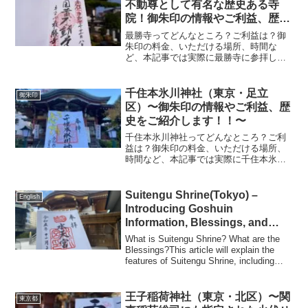
不動尊として有名な歴史ある寺
院！御朱印の情報やご利益、歴史
をご紹介します！〜
最勝寺ってどんなところ？ご利益は？御
朱印の料金、いただける場所、時間な
ど、本記事では実際に最勝寺に参拝して
いただいた御朱印、神社の特徴について
解説いたします！ 最勝寺とは？最勝寺
は、通称「目黄不動」と呼ばれる江戸府
千住本氷川神社（東京・足立
御朱印
内五色不動の一つで、慈覚大...
区）〜御朱印の情報やご利益、歴
史をご紹介します！！〜
千住本氷川神社ってどんなところ？ご利
益は？御朱印の料金、いただける場所、
時間など、本記事では実際に千住本氷川
神社に参拝していただいた御朱印、神社
の特徴について解説いたします！ 千住本
氷川神社とは？東京都足立区に千住本氷
Suitengu Shrine(Tokyo) –
English
川神社は1307年に開...
Introducing Goshuin
Information, Blessings, and
History!!
What is Suitengu Shrine? What are the
Blessings?This article will explain the
features of Suitengu Shrine, including
the...
王子稲荷神社（東京・北区）〜関
東京都