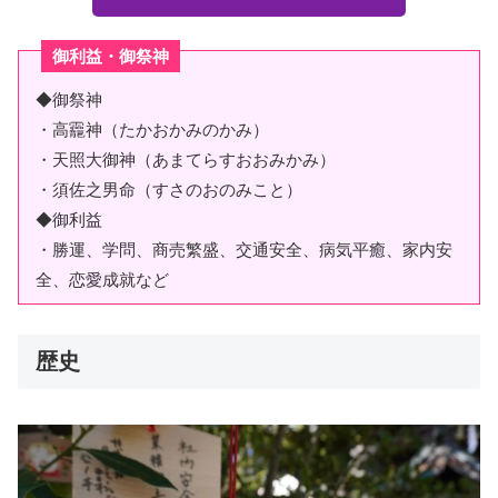
御利益・御祭神
◆御祭神
・高龗神（たかおかみのかみ）
・天照大御神（あまてらすおおみかみ）
・須佐之男命（すさのおのみこと）
◆御利益
・勝運、学問、商売繁盛、交通安全、病気平癒、家内安
全、恋愛成就など
歴史