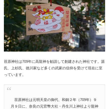
荏原神社は709年に高龍神を勧請して創建された神社です。源
氏、上杉氏、徳川家など多くの武家の信仰を受けて現在に至
っています。
荏原神社は元明天皇の御代、和銅２年（709年）９
月９日に、奈良の元官幣大社・丹生川上神社より龍神