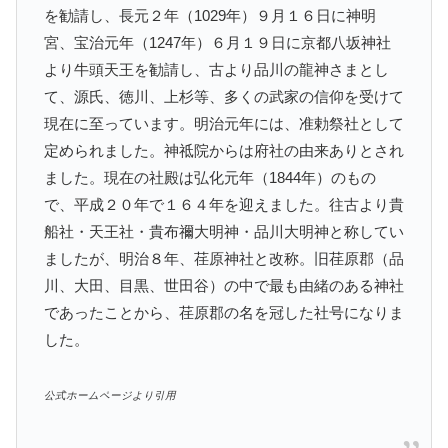
を勧請し、長元２年（1029年）９月１６日に神明
宮、宝治元年（1247年）６月１９日に京都八坂神社
より牛頭天王を勧請し、古より品川の龍神さまとし
て、源氏、徳川、上杉等、多くの武家の信仰を受けて
現在に至っています。明治元年には、准勅祭社として
定められました。神祗院からは府社の由来ありとされ
ました。現在の社殿は弘化元年（1844年）のもの
で、平成２０年で１６４年を迎えました。往古より貴
船社・天王社・貴布禰大明神・品川大明神と称してい
ましたが、明治８年、荏原神社と改称。旧荏原郡（品
川、大田、目黒、世田谷）の中で最も由緒のある神社
であったことから、荏原郡の名を冠した社号になりま
した。
公式ホームページより引用