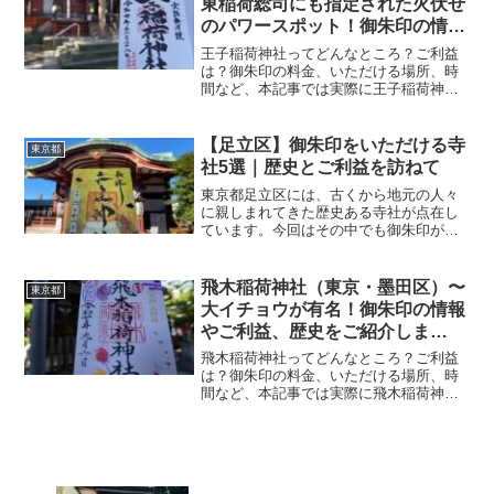
東稲荷総司にも指定された火伏せ
のパワースポット！御朱印の情報
やご利益、歴史をご紹介しま
王子稲荷神社ってどんなところ？ご利益
す！〜
は？御朱印の料金、いただける場所、時
間など、本記事では実際に王子稲荷神社
に参拝していただいた御朱印、神社の特
徴について解説いたします！ 王子稲荷神
社とは？王子稲荷神社は、康平年間に源
【足立区】御朱印をいただける寺
東京都
頼義が「関東稲荷総司」...
社5選｜歴史とご利益を訪ねて
東京都足立区には、古くから地元の人々
に親しまれてきた歴史ある寺社が点在し
ています。今回はその中でも御朱印がい
ただける5つの寺社をご紹介。ご利益やア
クセス情報とともに、参拝の際の参考に
してみてください！ 御朱印とは？御朱印
飛木稲荷神社（東京・墨田区）〜
東京都
（ごしゅいん）とは、...
大イチョウが有名！御朱印の情報
やご利益、歴史をご紹介しま
す！〜
飛木稲荷神社ってどんなところ？ご利益
は？御朱印の料金、いただける場所、時
間など、本記事では実際に飛木稲荷神社
に参拝していただいた御朱印、神社の特
徴について解説いたします！ 飛木稲荷神
社とは？飛木稲荷神社は、室町時代以前
にはすでに鎮座していた...