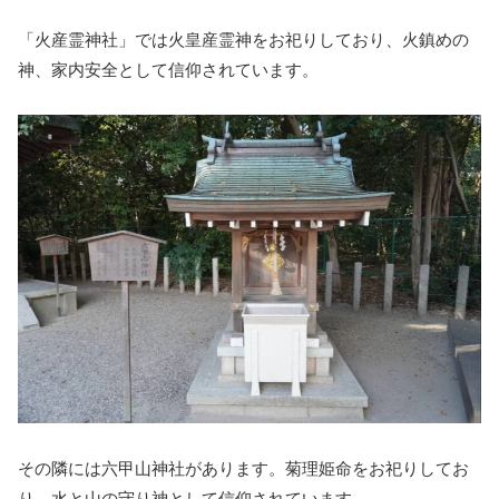
「火産霊神社」では火皇産霊神をお祀りしており、火鎮めの
神、家内安全として信仰されています。
その隣には六甲山神社があります。菊理姫命をお祀りしてお
り、水と山の守り神として信仰されています。