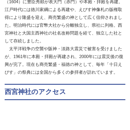
（1604）に豊臣秀頼が表大門（赤門）や本殿・拝殿を再建。
江戸時代には徳川家綱による再建や、えびす神像札の版権取
得により隆盛を迎え、商売繁盛の神として広く信仰されまし
た。明治時代には官幣大社から分離独立し、県社に列格。西
宮神社と大国主西神社の社名改称問題を経て、独立した社と
して存続しました。
太平洋戦争の空襲や阪神・淡路大震災で被害を受けました
が、1961年に本殿・拝殿が再建され、2000年には震災後の復
興が完了。現在も商売繁盛・福徳の神として、毎年「十日え
びす」の祭典には全国から多くの参拝者が訪れています。
西宮神社のアクセス