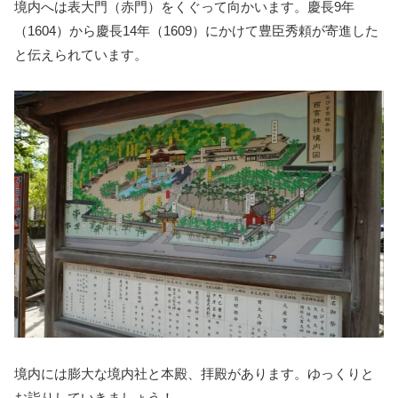
境内へは表大門（赤門）をくぐって向かいます。慶長9年
（1604）から慶長14年（1609）にかけて豊臣秀頼が寄進した
と伝えられています。
境内には膨大な境内社と本殿、拝殿があります。ゆっくりと
お詣りしていきましょう！