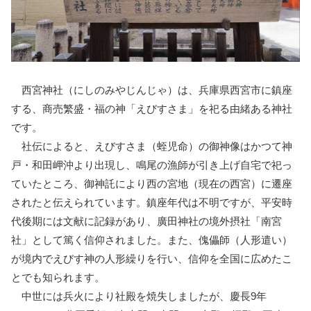
西宮神社（にしのみやじんじゃ）は、兵庫県西宮市に鎮座
する、商売繁盛・福の神「えびすさま」を祀る由緒ある神社
です。
社伝によると、えびすさま（蛭児命）の御神像はかつて神
戸・和田岬沖より出現し、鳴尾の漁師が引き上げ自宅で祀っ
ていたところ、御神託により西の宮地（現在の西宮）に遷座
されたと伝えられています。鎮座年代は不明ですが、平安時
代後期には文献に記録があり、廣田神社の境外摂社「南宮
社」として篤く信仰されました。また、傀儡師（人形遣い）
が境内でえびす神の人形繰りを行い、信仰を全国に広めたこ
とでも知られます。
中世には兵火により社殿を焼失しましたが、慶長9年