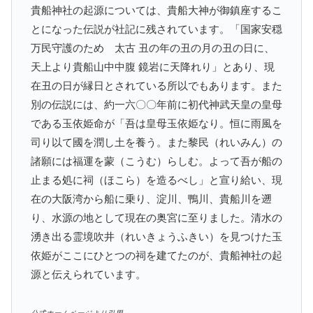
貴船神社の起源については、貴船大神が御鎮座するこ
とになった伝説が社記に残されています。「国家安穏
万民守護のため 太古 丑の年の丑の月の丑の日に、
天上より貴船山中中腹 鏡岩に天降れり」とあり、現
在丑の日が縁日とされている所以でもあります。また
別の伝説には、約一六〇〇年前に初代神武天皇の皇母
である玉依姫命が「吾は皇母玉依姫なり。恒に雨風を
司り以て國を潤し土を養う。また黎民（れいみん）の
諸願には福運を蒙（こうむ）らしむ。よって吾が船の
止まる処に祠（ほこら）を造るべし」と宣り給い、現
在の大阪湾から船に乗り、淀川、鴨川、貴船川を遡
り、水源の地として現在の奥宮に至りました。清水の
湧き出る霊境吹井（れいきょうふきい）を見つけた玉
依姫がここにひとつの祠を建てたのが、貴船神社の起
源と伝えられています。