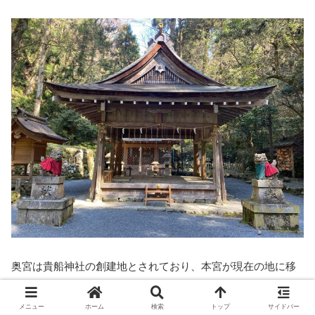
奥宮は貴船神社の創建地とされており、本宮が現在の地に移
転する前はこの奥宮の場所にご本殿があったそうです。周り
は一面緑に囲まれ神秘的な雰囲気を醸し出しています。
メニュー
ホーム
検索
トップ
サイドバー