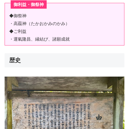
御利益・御祭神
◆御祭神
・高龗神
（たかおかみのかみ）
◆ご利益
・運氣隆昌、縁結び、諸願成就
歴史