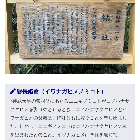
磐長姫命（イワナガヒメノミコト）
･神武天皇の曾祖父にあたるニニギノミコトがコノハナサ
クヤヒメを娶（めと）るとき、コノハナサクヤヒメとイ
ワナガヒメの父親は、姉妹ともに嫁ぐことを申し出まし
た。しかし、ニニギノミコトはコノハナサクヤヒメのみ
を望まれたとのこと。イワナガヒメはそれを恥じて、