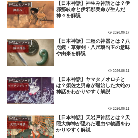
【日本神話】神生み神話とは？伊
神話エピソード
邪那岐命と伊邪那美命が生んだ
神々を解説
2026.06.17
【日本神話】三種の神器とは？八
神話エピソード
咫鏡・草薙剣・八尺瓊勾玉の意味
や由来を解説
2026.06.11
【日本神話】ヤマタノオロチと
神話エピソード
は？須佐之男命が退治した大蛇の
神話をわかりやすく解説
2026.06.11
【日本神話】天岩戸神話とは？天
神話エピソード
照大御神が隠れた理由や物語をわ
かりやすく解説