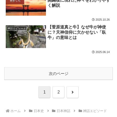
開闢後に現れた神々をわかりやす
く解説
2025.10.26
【菅原道真と牛】なぜ牛が神使
神話エピソード
に？天神信仰に欠かせない「臥
牛」の意味とは
2025.06.14
次のページ
次
1
2
へ
ホーム
日本史
日本神話
神話エピソード