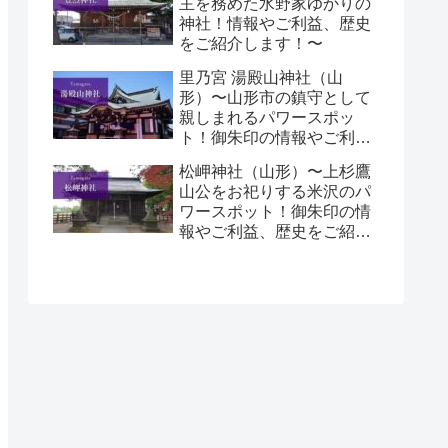
主を務めた水野家ゆかりの
神社！情報やご利益、歴史
をご紹介します！〜
里乃宮 湯殿山神社（山
形）〜山形市の鎮守として
親しまれるパワースポッ
ト！御朱印の情報やご利
益、歴史をご紹介しま
松岬神社（山形）〜上杉鷹
す！〜
山公をお祀りする米沢のパ
ワースポット！御朱印の情
報やご利益、歴史をご紹介
します！〜