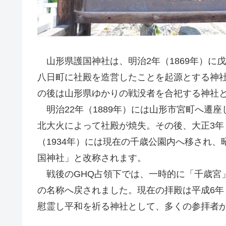
山形県護国神社は、明治2年（1869年）に
八日町に社殿を造営したことを起源とする神
の後は山形県ゆかりの戦没者を合祀する神社
明治22年（1889年）には山形市宮町へ遷座
北大火によって社殿が焼失。その後、大正3年（
（1934年）には現在の千歳公園内へ移され、
国神社」と改称されます。
戦後のGHQ占領下では、一時的に「千歳宮」
の名称へ戻されました。現在の拝殿は平成6年
慰霊し平和を祈る神社として、多くの参拝者