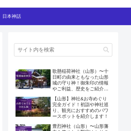
日本神話
歌懸稲荷神社（山形）〜十
日町の由来ともなった山形
城の守り神！御朱印の情報
やご利益、歴史をご紹介し
ます！〜
【山形】神社&お寺めぐり
完全ガイド！初詣や神社巡
り、観光におすすめのパワ
ースポットを紹介します！
豊烈神社（山形）〜山形藩