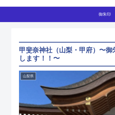
御朱印
甲斐奈神社（山梨・甲府）〜御
します！！〜
山梨県