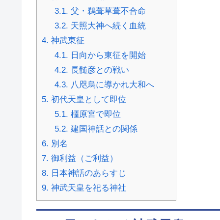
3.1.
父・鵜葺草葺不合命
3.2.
天照大神へ続く血統
4.
神武東征
4.1.
日向から東征を開始
4.2.
長髄彦との戦い
4.3.
八咫烏に導かれ大和へ
5.
初代天皇として即位
5.1.
橿原宮で即位
5.2.
建国神話との関係
6.
別名
7.
御利益（ご利益）
8.
日本神話のあらすじ
9.
神武天皇を祀る神社