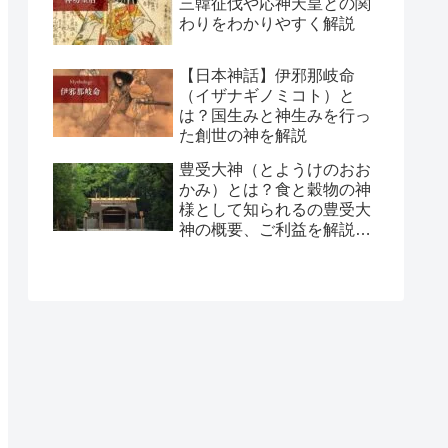
三韓征伐や応神天皇との関
わりをわかりやすく解説
【日本神話】伊邪那岐命
（イザナギノミコト）と
は？国生みと神生みを行っ
た創世の神を解説
豊受大神（とようけのおお
かみ）とは？食と穀物の神
様として知られるの豊受大
神の概要、ご利益を解説し
ます！