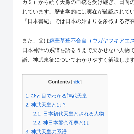
カミ）から続く天孫の血統を受け継ぎ、日向
れています。歴史学的には実在が確認されて
『日本書紀』では日本の始まりを象徴する存
また、父は
鵜葺草葺不合命（ウガヤフキアエ
日本神話の系譜を語るうえで欠かせない人物
譜、神武東征についてわかりやすく解説しま
Contents
[
hide
]
1.
ひと目でわかる神武天皇
2.
神武天皇とは？
2.1.
日本初代天皇とされる人物
2.2.
神日本磐余彦尊とは
3.
神武天皇の系譜