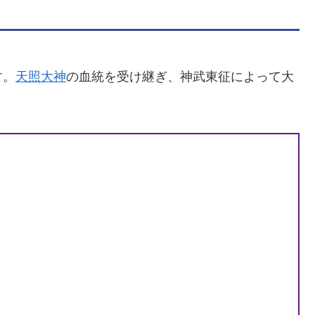
す。
天照大神
の血統を受け継ぎ、神武東征によって大