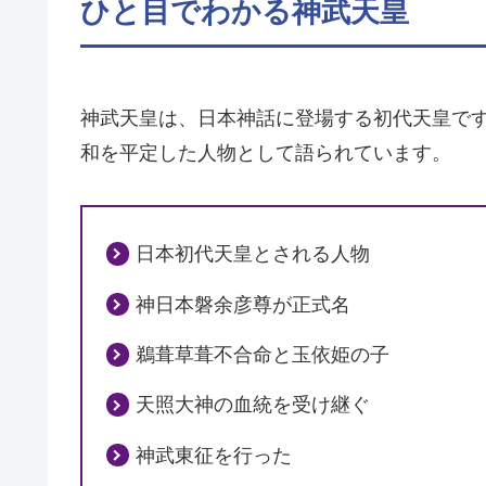
ひと目でわかる神武天皇
神武天皇は、日本神話に登場する初代天皇で
和を平定した人物として語られています。
日本初代天皇とされる人物
神日本磐余彦尊が正式名
鵜葺草葺不合命と玉依姫の子
天照大神の血統を受け継ぐ
神武東征を行った