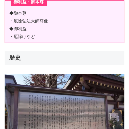
御利益・御本尊
◆御本尊
・厄除弘法大師尊像
◆御利益
・厄除けなど
歴史