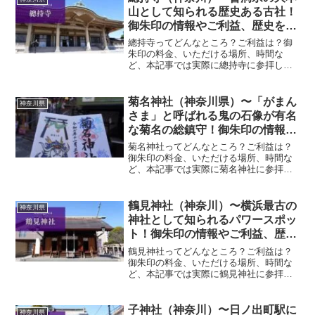
ポットです。境内に広がる竹...
山として知られる歴史ある古社！
御朱印の情報やご利益、歴史をご
紹介します！〜
總持寺ってどんなところ？ご利益は？御
朱印の料金、いただける場所、時間な
ど、本記事では実際に總持寺に参拝して
いただいた御朱印、神社の特徴について
解説いたします！ 總持寺とは？總持寺
は、曹洞宗の大本山の一つで、現在は横
菊名神社（神奈川県）〜「がまん
神奈川県
浜市鶴見に広大な境内を構え...
さま」と呼ばれる鬼の石像が有名
な菊名の総鎮守！御朱印の情報や
ご利益、歴史をご紹介します！〜
菊名神社ってどんなところ？ご利益は？
御朱印の料金、いただける場所、時間な
ど、本記事では実際に菊名神社に参拝し
ていただいた御朱印、神社の特徴につい
て解説いたします！ 菊名神社とは？菊名
神社は、かつて地域に点在していた五つ
鶴見神社（神奈川）〜横浜最古の
神奈川県
の神社を昭和10年に合...
神社として知られるパワースポッ
ト！御朱印の情報やご利益、歴史
をご紹介します！〜
鶴見神社ってどんなところ？ご利益は？
御朱印の料金、いただける場所、時間な
ど、本記事では実際に鶴見神社に参拝し
ていただいた御朱印、神社の特徴につい
て解説いたします！ 鶴見神社とは？横
浜・鶴見の地に鎮座する鶴見神社は、約
子神社（神奈川）〜日ノ出町駅に
神奈川県