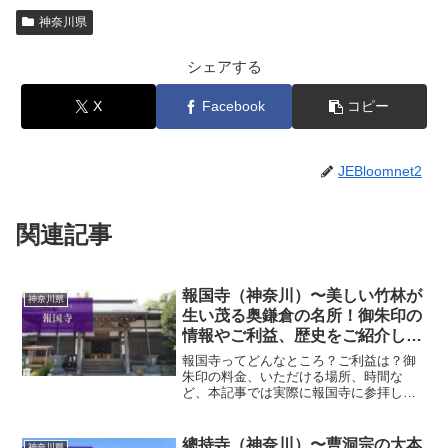
神奈川県
シェアする
X
Facebook
コピー
JEBloomnet2
関連記事
報国寺（神奈川）〜美しい竹林が
神奈川県
生い茂る奥鎌倉の名所！御朱印の
情報やご利益、歴史をご紹介しま
す！〜
報国寺ってどんなところ？ご利益は？御
朱印の料金、いただける場所、時間な
ど、本記事では実際に報国寺に参拝して
いただいた御朱印、神社の特徴について
解説いたします！ 報国寺とは？報国寺
は、美しい竹林で知られる鎌倉の人気ス
總持寺（神奈川）〜曹洞宗の大本
神奈川県