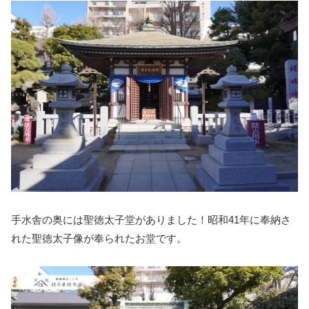
手水舎の奥には聖徳太子堂がありました！昭和41年に奉納さ
れた聖徳太子像が奉られたお堂です。