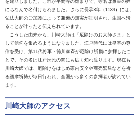
を建立しました。これが平間寺の始まりで、寺名は兼乗の姓
にちなんで名付けられました。さらに長承3年（1134）には、
弘法大師のご加護によって兼乗の無実が証明され、生国へ帰
ることが叶ったと伝えられています。
こうした由来から、川崎大師は「厄除けのお大師さま」と
して信仰を集めるようになりました。江戸時代には皇室の尊
信を受け、第11代将軍・徳川家斉が厄除け祈願に参拝したこ
とで、その名は江戸庶民の間にも広く知れ渡ります。現在も
川崎大師では、厄除けをはじめ家内安全や商売繁昌などを祈
る護摩祈祷が毎日行われ、全国から多くの参拝者が訪れてい
ます。
川崎大師のアクセス