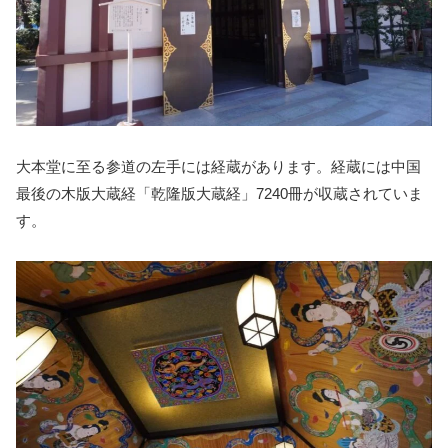
大本堂に至る参道の左手には経蔵があります。経蔵には中国
最後の木版大蔵経「乾隆版大蔵経」7240冊が収蔵されていま
す。