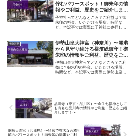
1400年の歴史を持つ由...
佇むパワースポット！御朱印の情
報やご利益、歴史をご紹介しま
す！〜
子神社ってどんなところ？ご利益は？御
朱印の料金、いただける場所、時間な
ど、本記事では実際に子神社に参拝して
いただいた御朱印、神社の特徴について
解説いたします！ 子神社とは？横浜・鶴
見の地に鎮座する鶴見神社は、約1400年
伊勢山皇大神宮（神奈川）〜開港
神奈川県
の歴史を持つ由緒ある...
から見守り続ける横濱総鎮守！御
朱印の情報やご利益、歴史をご紹
介します！〜
伊勢山皇大神宮ってどんなところ？ご利
益は？御朱印の料金、いただける場所、
時間など、本記事では実際に伊勢山皇大
神宮に参拝していただいた御朱印、神社
の特徴について解説いたします！ 伊勢山
皇大神宮とは？伊勢山皇大神宮は、「横
濱総鎮守」として知られ...
品川寺（東京・品川区）〜金生七福神として
も有名な品川寺の情報やご利益、歴史をご紹
介します！〜
綱敷天満宮（兵庫県）〜須磨で有名な合格祈
願のパワースポット！御朱印の情報やご利