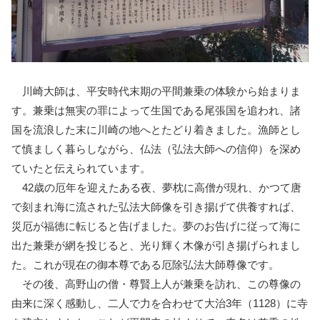
川崎大師は、平安時代末期の平間兼乗の体験から始まりま
す。兼乗は無実の罪によって生国である尾張国を追われ、諸
国を流浪した末に川崎の地へとたどり着きました。漁師とし
て慎ましく暮らしながら、仏法（弘法大師への信仰）を深め
ていたと伝えられています。
42歳の厄年を迎えたある夜、夢枕に高僧が現れ、かつて唐
で刻まれ海に流された弘法大師像を引き揚げて供養すれば、
災厄が福徳に転じると告げました。夢のお告げに従って海に
出た兼乗が網を投じると、光り輝く木像が引き揚げられまし
た。これが現在の御本尊である厄除弘法大師尊像です。
その後、高野山の僧・尊賢上人が兼乗を訪れ、この尊像の
由来に深く感動し、二人で力を合わせて大治3年（1128）に寺