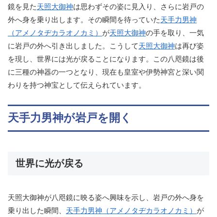
鏡を見た
天照大御神
は思わずその姿に見入り、さらに岩戸の
外へ身を乗り出します。その瞬間を待っていた
天手力男神
（アメノタヂカラオノカミ）
が
天照大御神
の手を取り、一気
に岩戸の外へ引き出しました。こうして
天照大御神
は再び姿
を現し、世界には光が戻ることになります。この八咫鏡は後
に三種の神器の一つとなり、現在も皇室や伊勢神宮と深い関
わりを持つ神宝として伝えられています。
天手力男神が岩戸を開く
世界に光が戻る
天照大御神が八咫鏡に映る姿へ興味を示し、岩戸の外へ身を
乗り出した瞬間、
天手力男神（アメノタヂカラオノカミ）
が