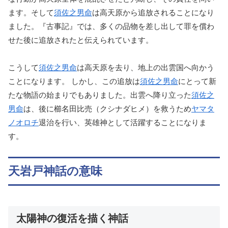
ます。そして
須佐之男命
は高天原から追放されることになり
ました。『古事記』では、多くの品物を差し出して罪を償わ
せた後に追放されたと伝えられています。
こうして
須佐之男命
は高天原を去り、地上の出雲国へ向かう
ことになります。 しかし、この追放は
須佐之男命
にとって新
たな物語の始まりでもありました。出雲へ降り立った
須佐之
男命
は、後に櫛名田比売（クシナダヒメ）を救うため
ヤマタ
ノオロチ
退治を行い、英雄神として活躍することになりま
す。
天岩戸神話の意味
太陽神の復活を描く神話