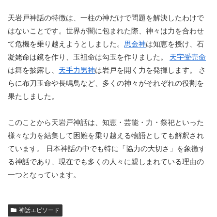
天岩戸神話の特徴は、一柱の神だけで問題を解決したわけで
はないことです。世界が闇に包まれた際、神々は力を合わせ
て危機を乗り越えようとしました。
思金神
は知恵を授け、石
凝姥命は鏡を作り、玉祖命は勾玉を作りました。
天宇受売命
は舞を披露し、
天手力男神
は岩戸を開く力を発揮します。 さ
らに布刀玉命や長鳴鳥など、多くの神々がそれぞれの役割を
果たしました。
このことから天岩戸神話は、知恵・芸能・力・祭祀といった
様々な力を結集して困難を乗り越える物語としても解釈され
ています。 日本神話の中でも特に「協力の大切さ」を象徴す
る神話であり、現在でも多くの人々に親しまれている理由の
一つとなっています。
神話エピソード