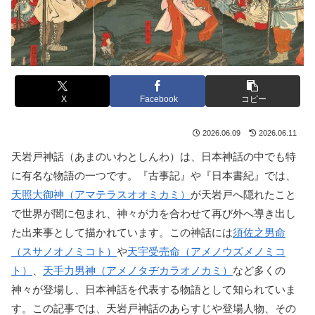
X
Facebook
コピー
2026.06.09
2026.06.11
天岩戸神話（あまのいわとしんわ）は、日本神話の中でも特
に有名な物語の一つです。『古事記』や『日本書紀』では、
天照大御神（アマテラスオオミカミ）
が天岩戸へ隠れたこと
で世界が闇に包まれ、神々が力を合わせて再び外へ導き出し
た出来事として描かれています。この神話には
須佐之男命
（スサノオノミコト）
や
天宇受売命（アメノウズメノミコ
ト）
、
天手力男神（アメノタヂカラオノカミ）
など多くの
神々が登場し、日本神話を代表する物語として知られていま
す。この記事では、天岩戸神話のあらすじや登場人物、その