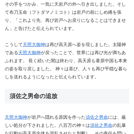
その手をつかみ、一気に天岩戸の外へ引き出しました。そし
て布刀玉命（フトダマノミコト）は岩戸の前にしめ縄を張
り、「これより先、再び岩戸へお戻りになることはできませ
ん」と告げたと伝えられています。
こうして
天照大御神
は再び高天原へ姿を現しました。太陽神
である
天照大御神
が戻ったことで、世界には再び光が満ちあ
ふれます。 長く続いた闇は終わり、高天原も葦原中国も本来
の姿を取り戻しました。 神々は喜び、人々も再び平穏な暮ら
しを送れるようになったと伝えられています。
須佐之男命の追放
天照大御神
が岩戸へ隠れる原因を作った
須佐之男命
には、厳
しい処分が下されました。八百万の神々は
須佐之男命
の乱暴
な行動が高天原全体を混乱させたと判断し、その責任を問い