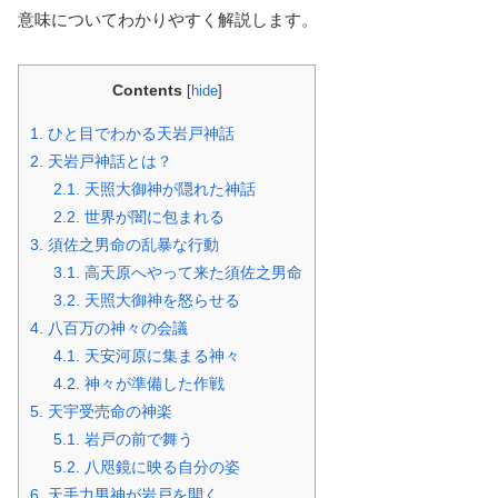
意味についてわかりやすく解説します。
Contents
[
hide
]
1.
ひと目でわかる天岩戸神話
2.
天岩戸神話とは？
2.1.
天照大御神が隠れた神話
2.2.
世界が闇に包まれる
3.
須佐之男命の乱暴な行動
3.1.
高天原へやって来た須佐之男命
3.2.
天照大御神を怒らせる
4.
八百万の神々の会議
4.1.
天安河原に集まる神々
4.2.
神々が準備した作戦
5.
天宇受売命の神楽
5.1.
岩戸の前で舞う
5.2.
八咫鏡に映る自分の姿
6.
天手力男神が岩戸を開く