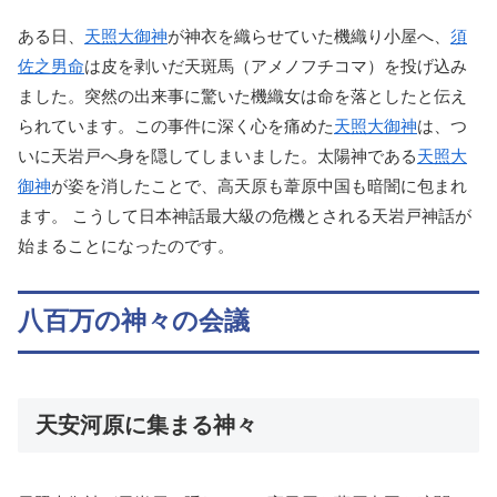
ある日、
天照大御神
が神衣を織らせていた機織り小屋へ、
須
佐之男命
は皮を剥いだ天斑馬（アメノフチコマ）を投げ込み
ました。突然の出来事に驚いた機織女は命を落としたと伝え
られています。この事件に深く心を痛めた
天照大御神
は、つ
いに天岩戸へ身を隠してしまいました。太陽神である
天照大
御神
が姿を消したことで、高天原も葦原中国も暗闇に包まれ
ます。 こうして日本神話最大級の危機とされる天岩戸神話が
始まることになったのです。
八百万の神々の会議
天安河原に集まる神々