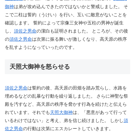
御神
は弟が攻め込んできたのではないかと警戒しました。 そ
こで二柱は誓約（うけい）を行い、互いに敵意がないことを
確認します。 誓約によって宗像三女神や五柱の男神が誕生
し、
須佐之男命
の潔白も証明されました。 ところが、その後
の
須佐之男命
は次第に振る舞いが激しくなり、高天原の秩序
を乱すようになっていったのです。
天照大御神を怒らせる
須佐之男命
は誓約の後、高天原の田畑を踏み荒らし、水路を
埋めるなどの乱暴な行動を繰り返しました。 さらに神聖な祭
殿を汚すなど、高天原の秩序を脅かす行為を続けたと伝えら
れています。それでも
天照大御神
は、「悪意があって行って
いるわけではない」と考え、弟を信じ続けました。 しかし
須
佐之男命
の行動は次第にエスカレートしていきます。