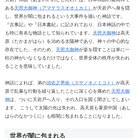
ある
天照大御神（アマテラスオオミカミ）
が天岩戸へ身を隠
し、世界が闇に包まれるという大事件を描いた神話です。
『古事記』や『日本書紀』に記されており、日本神話の中で
も特に有名な物語として知られています。
天照大御神
は高天
原（たかまがはら）を治める太陽神であり、神々の中心的な
存在でした。そのため、
天照大御神
が姿を隠すことは単に一
柱の神がいなくなるだけではなく、世界全体の秩序が失われ
ることを意味していました。
神話によれば、弟の
須佐之男命（スサノオノミコト）
が高天
原で乱暴な行動を繰り返したことに深く心を痛めた
天照大御
神
は、ついに天岩戸へ入り、その入口を固く閉ざしてしまい
ます。 こうして太陽の光は失われ、高天原も葦原中国（あし
はらのなかつくに）も暗闇に包まれることになりました。
世界が闇に包まれる