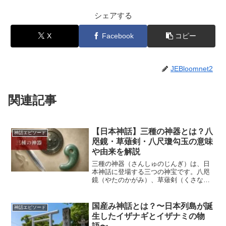
シェアする
X
Facebook
コピー
JEBloomnet2
関連記事
【日本神話】三種の神器とは？八
神話エピソード
咫鏡・草薙剣・八尺瓊勾玉の意味
や由来を解説
三種の神器（さんしゅのじんぎ）は、日
本神話に登場する三つの神宝です。八咫
鏡（やたのかがみ）、草薙剣（くさなぎ
のつるぎ）、八尺瓊勾玉（やさかにのま
がたま）の三つを指し、皇位継承の象徴
として現在まで受け継がれています。
国産み神話とは？〜日本列島が誕
神話エピソード
『古事記』や『日本書紀』で...
生したイザナギとイザナミの物