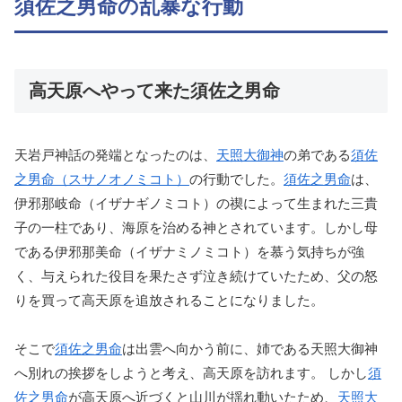
須佐之男命の乱暴な行動
高天原へやって来た須佐之男命
天岩戸神話の発端となったのは、
天照大御神
の弟である
須佐
之男命（スサノオノミコト）
の行動でした。
須佐之男命
は、
伊邪那岐命（イザナギノミコト）の禊によって生まれた三貴
子の一柱であり、海原を治める神とされています。しかし母
である伊邪那美命（イザナミノミコト）を慕う気持ちが強
く、与えられた役目を果たさず泣き続けていたため、父の怒
りを買って高天原を追放されることになりました。
そこで
須佐之男命
は出雲へ向かう前に、姉である天照大御神
へ別れの挨拶をしようと考え、高天原を訪れます。 しかし
須
佐之男命
が高天原へ近づくと山川が揺れ動いたため、
天照大