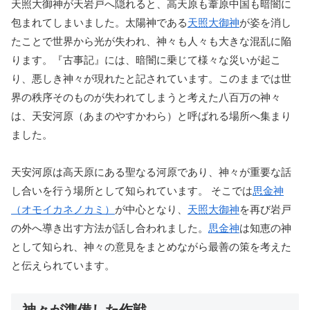
天照大御神が天岩戸へ隠れると、高天原も葦原中国も暗闇に
包まれてしまいました。太陽神である
天照大御神
が姿を消し
たことで世界から光が失われ、神々も人々も大きな混乱に陥
ります。『古事記』には、暗闇に乗じて様々な災いが起こ
り、悪しき神々が現れたと記されています。このままでは世
界の秩序そのものが失われてしまうと考えた八百万の神々
は、天安河原（あまのやすかわら）と呼ばれる場所へ集まり
ました。
天安河原は高天原にある聖なる河原であり、神々が重要な話
し合いを行う場所として知られています。 そこでは
思金神
（オモイカネノカミ）
が中心となり、
天照大御神
を再び岩戸
の外へ導き出す方法が話し合われました。
思金神
は知恵の神
として知られ、神々の意見をまとめながら最善の策を考えた
と伝えられています。