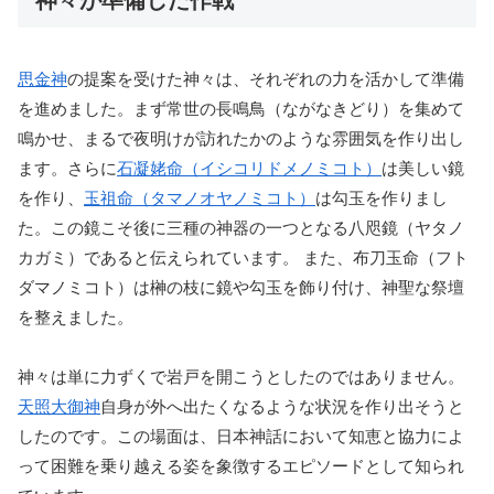
神々が準備した作戦
思金神
の提案を受けた神々は、それぞれの力を活かして準備
を進めました。まず常世の長鳴鳥（ながなきどり）を集めて
鳴かせ、まるで夜明けが訪れたかのような雰囲気を作り出し
ます。さらに
石凝姥命（イシコリドメノミコト）
は美しい鏡
を作り、
玉祖命（タマノオヤノミコト）
は勾玉を作りまし
た。この鏡こそ後に三種の神器の一つとなる八咫鏡（ヤタノ
カガミ）であると伝えられています。 また、布刀玉命（フト
ダマノミコト）は榊の枝に鏡や勾玉を飾り付け、神聖な祭壇
を整えました。
神々は単に力ずくで岩戸を開こうとしたのではありません。
天照大御神
自身が外へ出たくなるような状況を作り出そうと
したのです。この場面は、日本神話において知恵と協力によ
って困難を乗り越える姿を象徴するエピソードとして知られ