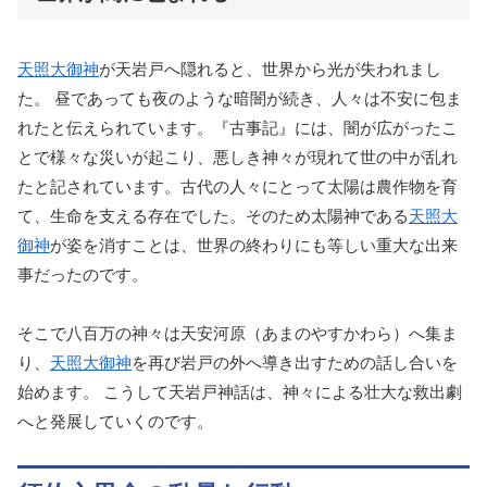
天照大御神
が天岩戸へ隠れると、世界から光が失われまし
た。 昼であっても夜のような暗闇が続き、人々は不安に包ま
れたと伝えられています。『古事記』には、闇が広がったこ
とで様々な災いが起こり、悪しき神々が現れて世の中が乱れ
たと記されています。古代の人々にとって太陽は農作物を育
て、生命を支える存在でした。そのため太陽神である
天照大
御神
が姿を消すことは、世界の終わりにも等しい重大な出来
事だったのです。
そこで八百万の神々は天安河原（あまのやすかわら）へ集ま
り、
天照大御神
を再び岩戸の外へ導き出すための話し合いを
始めます。 こうして天岩戸神話は、神々による壮大な救出劇
へと発展していくのです。