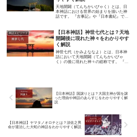
天地開闢（てんちかいびゃく）とは、日
本神話における世界の始まりを描いた神
話です。 『古事記』や『日本書紀』で
は、天地がまだ混沌としていた時代に天
と地が分かれ、そこから神々が誕生した
と伝えられています。 天地開闢は、日本
【日本神話】神世七代とは？天地
神話エピソード
神話のすべての始まりに...
開闢後に現れた神々をわかりやす
く解説
神世七代（かみよななよ）とは、日本神
話において天地開闢（てんちかいびゃ
く）の後に現れた神々の総称です。 『古
事記』では、別天津神（ことあまつか
み）に続いて誕生した神々とされ、日本
列島を生み出した伊邪那岐命（イザナギ
ノミコト）と伊邪那美命（イ...
【日本神話】国譲りとは？大国主神が国を譲
った理由や神話のあらすじをわかりやすく解
説
【日本神話】ヤマタノオロチとは？須佐之男
命が退治した大蛇の神話をわかりやすく解説