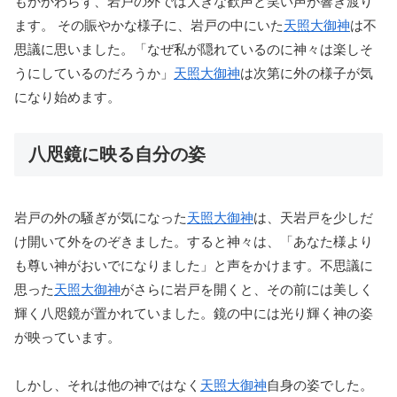
もかかわらず、岩戸の外では大きな歓声と笑い声が響き渡り
ます。 その賑やかな様子に、岩戸の中にいた
天照大御神
は不
思議に思いました。「なぜ私が隠れているのに神々は楽しそ
うにしているのだろうか」
天照大御神
は次第に外の様子が気
になり始めます。
八咫鏡に映る自分の姿
岩戸の外の騒ぎが気になった
天照大御神
は、天岩戸を少しだ
け開いて外をのぞきました。すると神々は、「あなた様より
も尊い神がおいでになりました」と声をかけます。不思議に
思った
天照大御神
がさらに岩戸を開くと、その前には美しく
輝く八咫鏡が置かれていました。鏡の中には光り輝く神の姿
が映っています。
しかし、それは他の神ではなく
天照大御神
自身の姿でした。