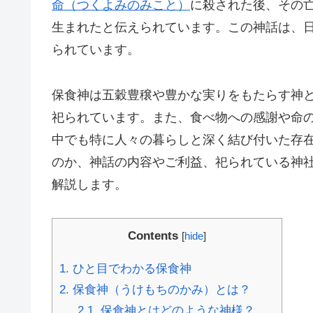
命（つくよみのみこと）
に殺された後、その
生まれたと伝えられています。この神話は、
られています。
保食神は五穀豊穣や豊かな実りをもたらす神
祀られています。また、食べ物への感謝や命
中でも特に人々の暮らしと深く結び付いた存在
のか、神話の内容やご利益、祀られている神
解説します。
Contents
[
hide
]
1.
ひと目でわかる保食神
2.
保食神（うけもちのかみ）とは？
2.1.
保食神とはどのような神様？