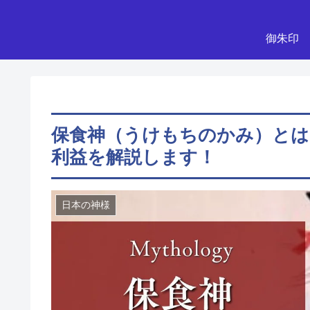
御朱印
保食神（うけもちのかみ）とは
利益を解説します！
日本の神様