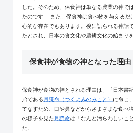
した。そのため、保食神は単なる農業の神で
たのです。 また、保食神は食べ物を与えるだ
心的な存在でもあります。後に語られる神話
たとされ、日本の食文化や農耕文化の始まり
保食神が食物の神となった理由
保食神が食物の神とされる理由は、『日本書紀
弟である
月読命（つくよみのみこと）
に命じ
てなすため、口や鼻などからさまざまな食べ
の様子を見た
月読命
は「なんと汚らわしいこ
た。