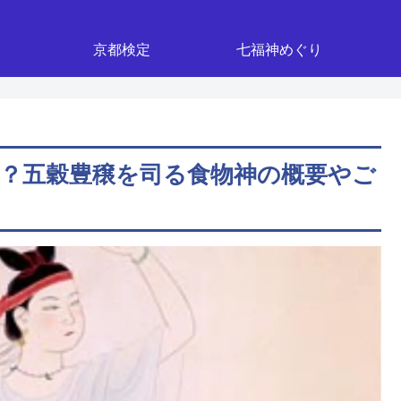
京都検定
七福神めぐり
？五穀豊穣を司る食物神の概要やご